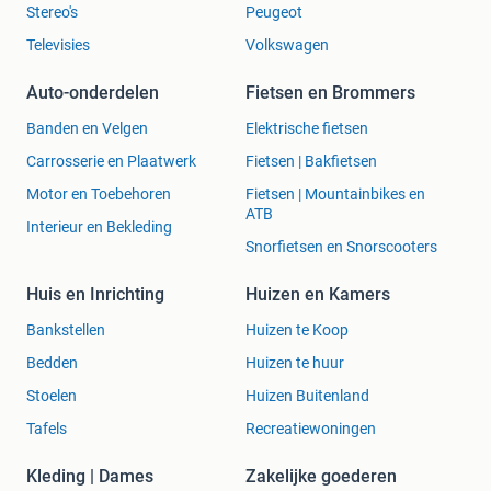
Stereo's
Peugeot
Televisies
Volkswagen
Auto-onderdelen
Fietsen en Brommers
Banden en Velgen
Elektrische fietsen
Carrosserie en Plaatwerk
Fietsen | Bakfietsen
Motor en Toebehoren
Fietsen | Mountainbikes en
ATB
Interieur en Bekleding
Snorfietsen en Snorscooters
Huis en Inrichting
Huizen en Kamers
Bankstellen
Huizen te Koop
Bedden
Huizen te huur
Stoelen
Huizen Buitenland
Tafels
Recreatiewoningen
Kleding | Dames
Zakelijke goederen