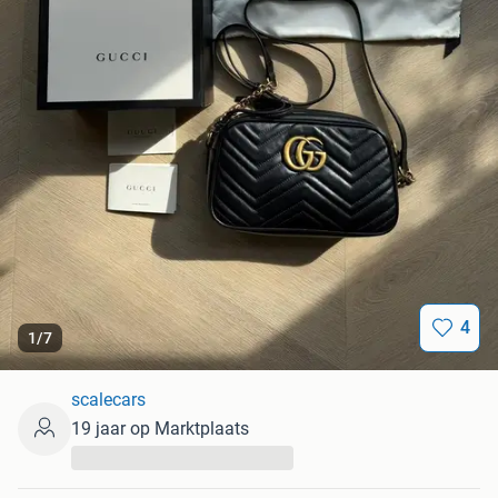
4
1
/
7
scalecars
19 jaar op Marktplaats
...