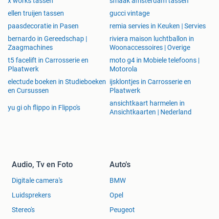
x works tassen
smaak amsterdam tassen
ellen truijen tassen
gucci vintage
paasdecoratie in Pasen
remia servies in Keuken | Servies
bernardo in Gereedschap |
riviera maison luchtballon in
Zaagmachines
Woonaccessoires | Overige
t5 facelift in Carrosserie en
moto g4 in Mobiele telefoons |
Plaatwerk
Motorola
electude boeken in Studieboeken
ijsklontjes in Carrosserie en
en Cursussen
Plaatwerk
ansichtkaart harmelen in
yu gi oh flippo in Flippo's
Ansichtkaarten | Nederland
Audio, Tv en Foto
Auto's
Digitale camera's
BMW
Luidsprekers
Opel
Stereo's
Peugeot