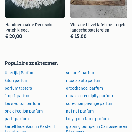
Handgemaakte Perzische
Vintage bijzettafel met tegels -
Pateh kleed.
landschapstaferelen
€ 20,00
€ 15,00
Populaire zoektermen
Uiterlijk | Parfum
sultan 9 parfum
kiton parfum
rituals auto parfum
parfum testers
groothandel parfum
1 op 1 parfum
rituals serendipity parfum
louis vuiton parfum
collection prestige parfum
one direction parfum
naf naf parfum
partij parfum
lady gaga fame parfum
kartell ladenkast in Kasten |
gla amg bumper in Carrosserie en
Ladekasten
Plaatwerk