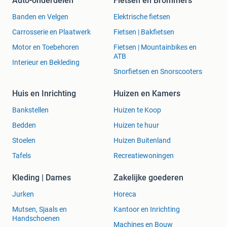
Auto-onderdelen
Fietsen en Brommers
Banden en Velgen
Elektrische fietsen
Carrosserie en Plaatwerk
Fietsen | Bakfietsen
Motor en Toebehoren
Fietsen | Mountainbikes en
ATB
Interieur en Bekleding
Snorfietsen en Snorscooters
Huis en Inrichting
Huizen en Kamers
Bankstellen
Huizen te Koop
Bedden
Huizen te huur
Stoelen
Huizen Buitenland
Tafels
Recreatiewoningen
Kleding | Dames
Zakelijke goederen
Jurken
Horeca
Mutsen, Sjaals en
Kantoor en Inrichting
Handschoenen
Machines en Bouw