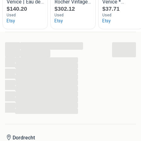
...
...
...
...
...
...
...
...
...
...
...
...
Dordrecht