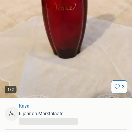
3
1
/
2
Kaya
6 jaar op Marktplaats
...