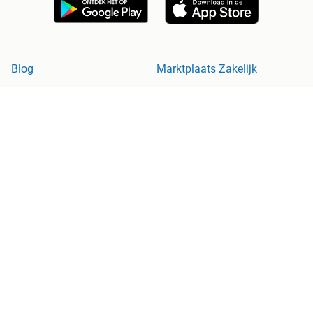
Blog
Marktplaats Zakelijk
Veilig en Succesvol
Help en Info
Voorwaarden
Privacyverklaring
Cookiebeleid
Privacyvoorkeuren
Over Marktplaats
Werken bij
Perskamer
Adevinta
2dehands
2ememain
Sitemap