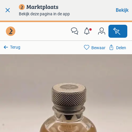
Bekijk
Bekijk deze pagina in de app
Terug
Bewaar
Delen