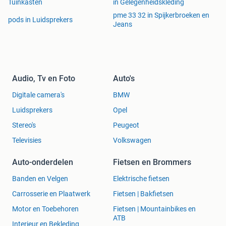
Tuinkasten
in Gelegenheidskleding
pme 33 32 in Spijkerbroeken en
pods in Luidsprekers
Jeans
Audio, Tv en Foto
Auto's
Digitale camera's
BMW
Luidsprekers
Opel
Stereo's
Peugeot
Televisies
Volkswagen
Auto-onderdelen
Fietsen en Brommers
Banden en Velgen
Elektrische fietsen
Carrosserie en Plaatwerk
Fietsen | Bakfietsen
Motor en Toebehoren
Fietsen | Mountainbikes en
ATB
Interieur en Bekleding