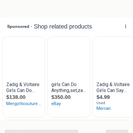
ORIGINALITEIT & BEWARING
Alle parfums die ik aanbied zijn gegarandeerd authentiek
en afkomstig van betrouwbare bron. Ze worden onder
optimale omstandigheden bewaard: koel, donker en droog,
om de kwaliteit te waarborgen.
KORTINGEN
Bij aankoop van meerdere parfums ontvangt u korting:
• 2 parfums → 5% korting
• 3 parfums → 10% korting
VERZENDING
Alle bestellingen worden zorgvuldig verpakt en verzonden
met track & trace. Houd er rekening mee dat verzending
plaatsvindt op risico van de koper.
BETALING
Aangezien ik geen professionele verkoper ben, is betaling
enkel mogelijk via Tikkie of bankoverschrijving. Dank voor
uw begrip.
...