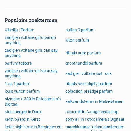
Populaire zoektermen
Uiterlijk | Parfum
sultan 9 parfum
zadig en voltaire girls can do
kiton parfum
anything
zadig en voltaire girls can say
rituals auto parfum
anything
parfum testers
groothandel parfum
zadig en voltaire girls can say
zadig en voltaire just rock
anything
1 op 1 parfum
rituals serendipity parfum
louis vuiton parfum
collection prestige parfum
olympus e 300 in Fotocamera's
kalkzandstenen in Metselstenen
Digitaal
steenbergen in Darts
accu mill in Autogereedschap
kerst paard in Kerst
sony a1 in Fotocamera's Digitaal
keter high store in Bergingen en
marokkaanse jurken amsterdam