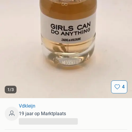
4
1
/
3
Vdkleijn
19 jaar op Marktplaats
...