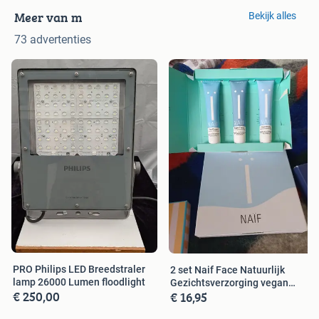
Meer van m
Bekijk alles
73 advertenties
PRO Philips LED Breedstraler
2 set Naif Face Natuurlijk
lamp 26000 Lumen floodlight
Gezichtsverzorging vegan
€ 250,00
€ 16,95
skincare