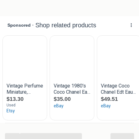
yves rocher shafali, 1.95 euro
Milrose, Volle parfum mini 3.5 euro
Yves rocher So elixir, 3.5 euro
Parfum Rose Ispahan Yves Rocher, 7,5 ml, Frankrijk, 4.95
euro
yves rocher nature millenaire 7.5ml, 3.95 euro
Yves Rocher TENDRE JASMIN SECRETS D'ESSENCES Eau
de Parfum, 4.95 euro
YVES ROCHER Voile d'Ambre eau de parfum for women.
4.95 euro
Yves Rocher Evidence Comme Une Le Parfum De Sac EDP
15ml 4.95 euro
Nuit d'Orchidée Yves Rocher 1988, 8.95 euro
Antartic Yves Rocher cologne - a fragrance for men 1990
15ml made in France, 4.95 euro
De foto's in de advertentie geven een nauwkeurig beeld van
de stoelen en maken integraal deel uit van de beschrijving.
Verzendkosten zijn voor de koper, met een tarief van €7.50
...
voor verzending binnen Nederland voor pakketten tot 10