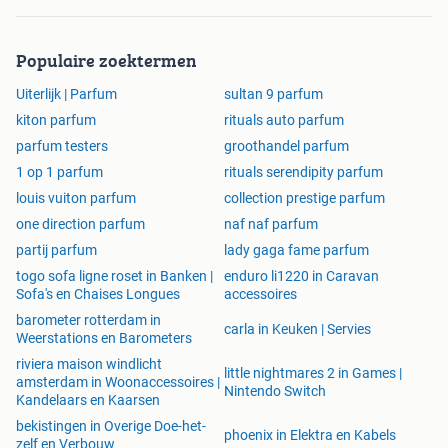
Populaire zoektermen
Uiterlijk | Parfum
sultan 9 parfum
kiton parfum
rituals auto parfum
parfum testers
groothandel parfum
1 op 1 parfum
rituals serendipity parfum
louis vuiton parfum
collection prestige parfum
one direction parfum
naf naf parfum
partij parfum
lady gaga fame parfum
togo sofa ligne roset in Banken |
enduro li1220 in Caravan
Sofa's en Chaises Longues
accessoires
barometer rotterdam in
carla in Keuken | Servies
Weerstations en Barometers
riviera maison windlicht
little nightmares 2 in Games |
amsterdam in Woonaccessoires |
Nintendo Switch
Kandelaars en Kaarsen
bekistingen in Overige Doe-het-
phoenix in Elektra en Kabels
zelf en Verbouw