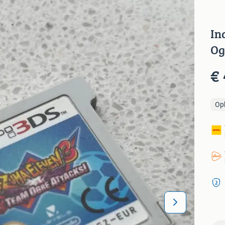
In
Og
€ 
Op