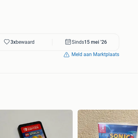
3x
bewaard
Sinds
15 mei '26
Meld aan Marktplaats