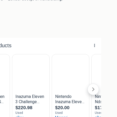
 waarin je een team samenstelt, speciale schoten en
jden speelt tegen sterke tegenstanders. Volg het
Eleven team op.
taat van het item.
lijk. Stuur gerust een bericht als je vragen hebt.
voor meer Nintendo games.