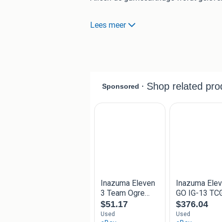
Speel een uniek voetbal-RPG avontuur
Lees meer
technieken leert en spannende wedstri
verhaal en bouw je ultieme Inazuma 
Bekijk de foto’s goed voor de exacte s
Verzenden en ophalen zijn allebei moge
Bekijk ook mijn andere advertenties 