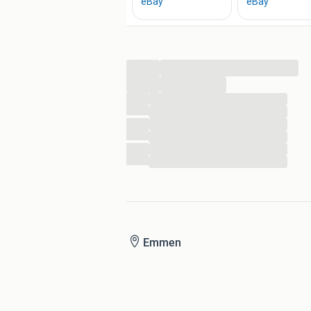
...
...
...
...
...
...
...
...
Emmen