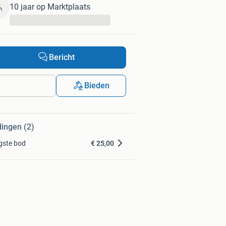
10 jaar op Marktplaats
...
Bericht
Bieden
dingen (2)
gste bod
€ 25,00