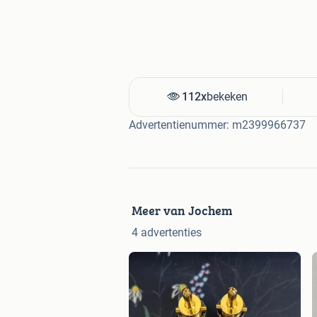
112x
bekeken
Advertentienummer: m2399966737
Meer van Jochem
4 advertenties