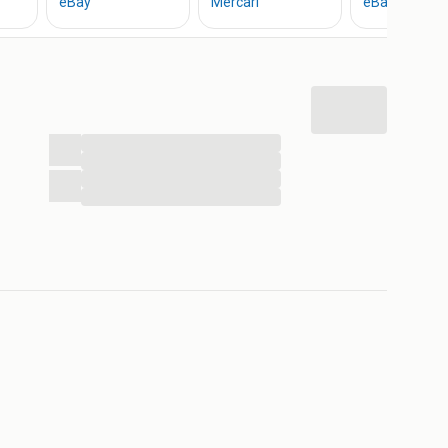
...
...
...
...