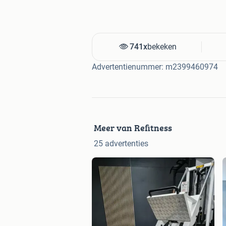
741x
bekeken
Advertentienummer: m2399460974
Meer van Refitness
25 advertenties