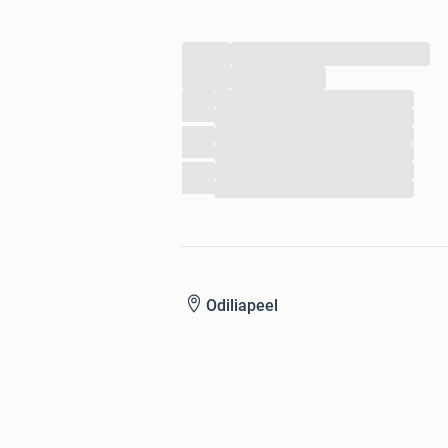
...
...
...
...
...
...
...
...
Odiliapeel