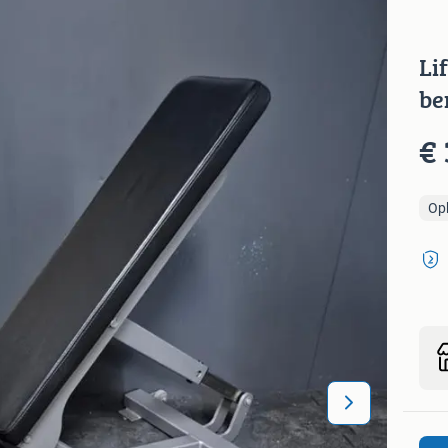
Li
be
€
Op