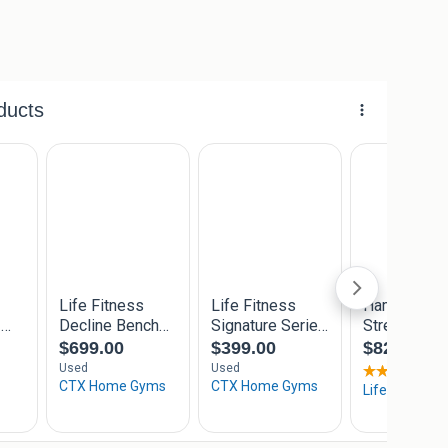
 voor meer fitnessmaterialen, waaronder technogym
n.
ength, adjustable bench, fitness bank, trainingsbank,
ankje, fitness bench, gym bench, krachttraining bank,
nch, decline bench, professionele fitnessbank, pt
ssapparatuur, krachtapparatuur, technogym, life fitness,
halterschijven, dumbbells, fitnessmateriaal, gym
tness bankje, lifefitness adjustable bench, life fitness