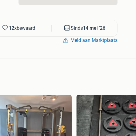
12x
bewaard
Sinds
14 mei '26
Meld aan Marktplaats