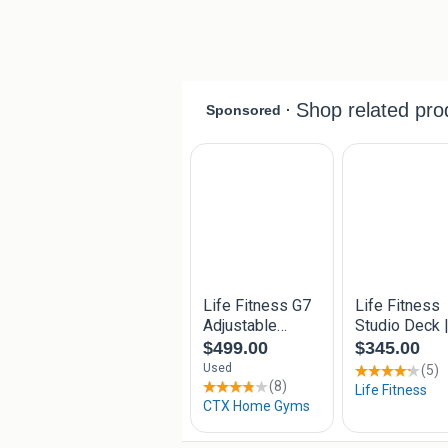
kijk ook bij mijn andere advertenties
bankjes, halterschijven en squatracke
Trefwoorden (zoektermen): hammer str
verstelbare fitnessbank, verstelbaar b
dumbbell bench, oefenbank, incline be
studio bank, sportschool bankje, fitne
matrix, rogue, squatrack, power rack, 
apparatuur, professioneel bankje, lifefi
bench, life fitness bankje