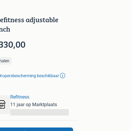
fefitness adjustable
nch
 330,00
halen
Kopersbescherming beschikbaar
Refitness
11 jaar op Marktplaats
...