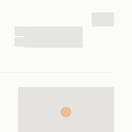
...
...
...
...