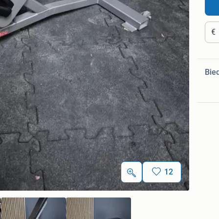
€
Bie
12