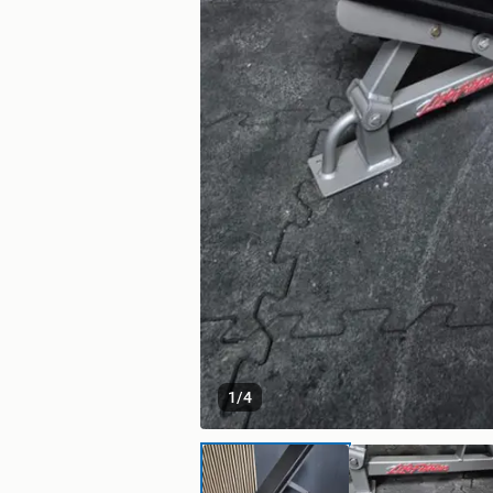
1
/
4