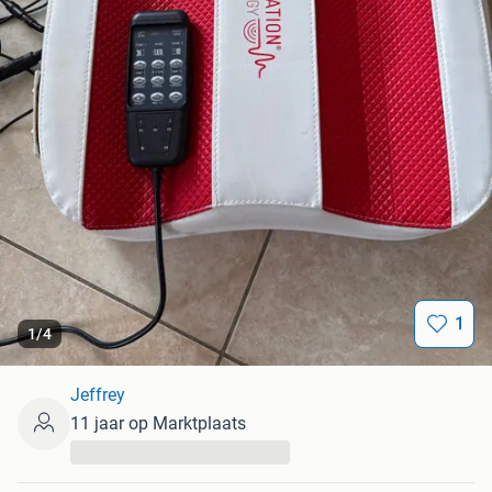
1
1
/
4
Jeffrey
11 jaar op Marktplaats
...