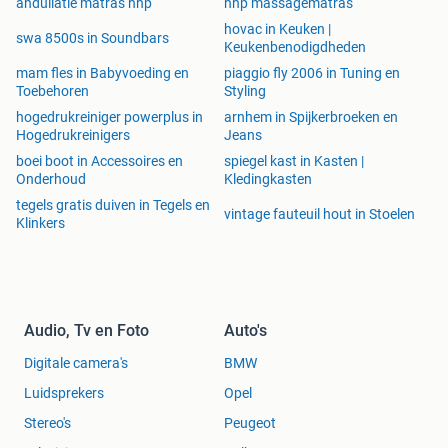
andullatie matras hhp
hhp massagematras
hovac in Keuken |
swa 8500s in Soundbars
Keukenbenodigdheden
mam fles in Babyvoeding en
piaggio fly 2006 in Tuning en
Toebehoren
Styling
hogedrukreiniger powerplus in
arnhem in Spijkerbroeken en
Hogedrukreinigers
Jeans
boei boot in Accessoires en
spiegel kast in Kasten |
Onderhoud
Kledingkasten
tegels gratis duiven in Tegels en
vintage fauteuil hout in Stoelen
Klinkers
Audio, Tv en Foto
Auto's
Digitale camera's
BMW
Luidsprekers
Opel
Stereo's
Peugeot