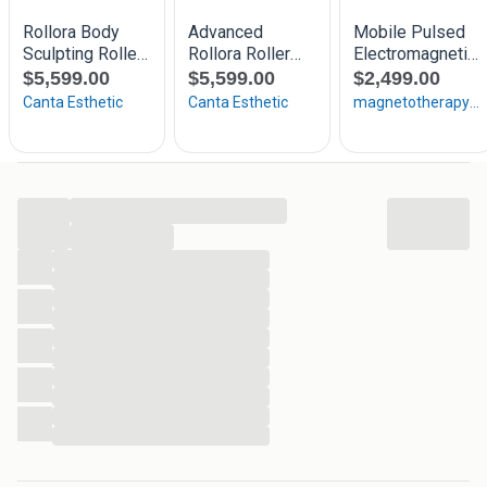
...
...
...
...
...
...
...
...
...
...
...
...