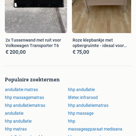
2x Tussenwand met ruit voor
Roze klepbankje met
Volkswagen Transporter T6
opbergruimte - ideaal voor
€ 200,00
€ 75,00
kinderkamer/h
Populaire zoektermen
andullatie matras
hhp andullatie
hhp massagematras
lifetec infrarood
hhp andullatiematras
hhp andullatiematras
andullatie
hhp massage
hhp andullatie
hhp
hhp matras
massageapparaat medisana