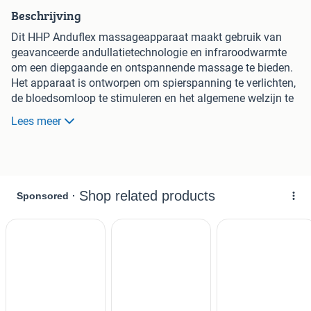
Beschrijving
Dit HHP Anduflex massageapparaat maakt gebruik van
geavanceerde andullatietechnologie en infraroodwarmte
om een diepgaande en ontspannende massage te bieden.
Het apparaat is ontworpen om spierspanning te verlichten,
de bloedsomloop te stimuleren en het algemene welzijn te
bevorderen. Ideaal voor thuisgebruik om te ontspannen na
Lees meer
een lange dag of ter ondersteuning van herstel. Eenvoudig
te bedienen met de bijgeleverde afstandsbediening.