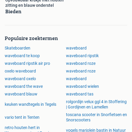
Opvouwbaar krukje met houten
zitting en blauw onderstel
Bieden
Populaire zoektermen
Skateboarden
waveboard
waveboard te koop
waveboard ripstik
waveboard ripstik air pro
waveboard roze
oxelo waveboard
waveboard roze
waveboard oxelo
waveboard
waveboard the wave
waveboard wielen
waveboard blauw
waveboard tas
rolgordijn velux ggl 4 in Stoffering
keuken wandtegels in Tegels
| Gordijnen en Lamellen
toscana scooter in Snorfietsen en
vario tent in Tenten
Snorscooters
retro houten hert in
vogels marjolein bastin in Natuur