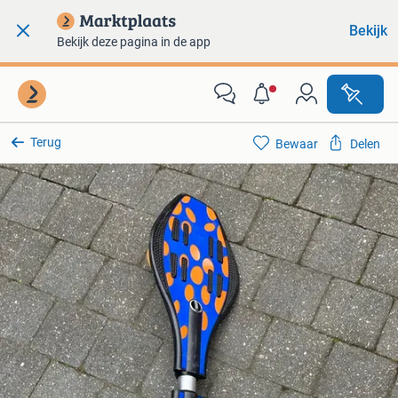
Bekijk
Bekijk deze pagina in de app
Terug
Bewaar
Delen