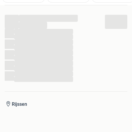
...
...
...
...
...
...
...
...
...
...
...
...
Rijssen