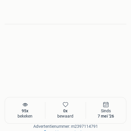
95x
0x
Sinds
bekeken
bewaard
7 mei '26
Advertentienummer: m2397114791