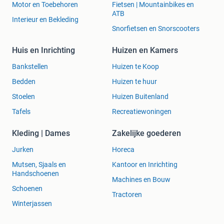
Motor en Toebehoren
Fietsen | Mountainbikes en
ATB
Interieur en Bekleding
Snorfietsen en Snorscooters
Huis en Inrichting
Huizen en Kamers
Bankstellen
Huizen te Koop
Bedden
Huizen te huur
Stoelen
Huizen Buitenland
Tafels
Recreatiewoningen
Kleding | Dames
Zakelijke goederen
Jurken
Horeca
Mutsen, Sjaals en
Kantoor en Inrichting
Handschoenen
Machines en Bouw
Schoenen
Tractoren
Winterjassen