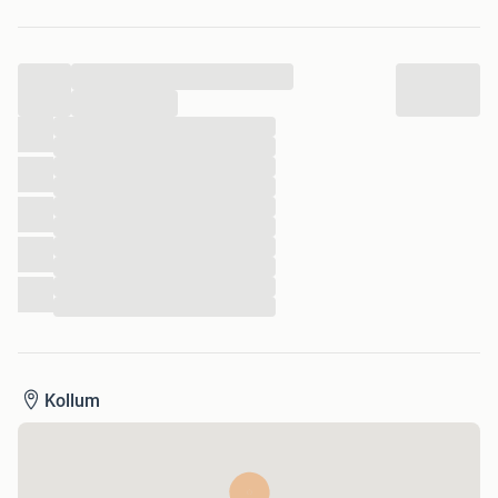
...
...
...
...
...
...
...
...
...
...
...
...
Kollum