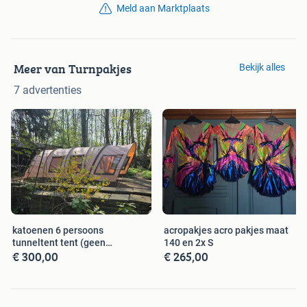
Meld aan Marktplaats
Meer van Turnpakjes
Bekijk alles
7 advertenties
katoenen 6 persoons
acropakjes acro pakjes maat
tunneltent tent (geen
140 en 2x S
€ 300,00
€ 265,00
gebreken)