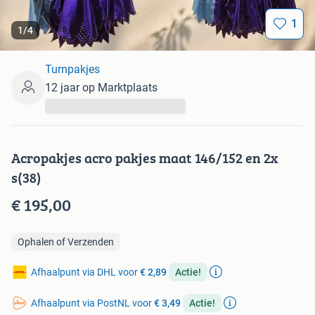
1
1
/
4
Turnpakjes
12 jaar op Marktplaats
...
Acropakjes acro pakjes maat 146/152 en 2x
s(38)
€ 195,00
Ophalen of Verzenden
Afhaalpunt via DHL voor
€ 2,89
Actie!
Afhaalpunt via PostNL voor
€ 3,49
Actie!