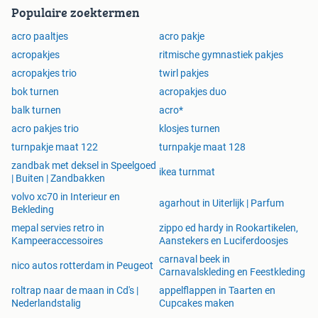
Populaire zoektermen
acro paaltjes
acro pakje
acropakjes
ritmische gymnastiek pakjes
acropakjes trio
twirl pakjes
bok turnen
acropakjes duo
balk turnen
acro*
acro pakjes trio
klosjes turnen
turnpakje maat 122
turnpakje maat 128
zandbak met deksel in Speelgoed
ikea turnmat
| Buiten | Zandbakken
volvo xc70 in Interieur en
agarhout in Uiterlijk | Parfum
Bekleding
mepal servies retro in
zippo ed hardy in Rookartikelen,
Kampeeraccessoires
Aanstekers en Luciferdoosjes
carnaval beek in
nico autos rotterdam in Peugeot
Carnavalskleding en Feestkleding
roltrap naar de maan in Cd's |
appelflappen in Taarten en
Nederlandstalig
Cupcakes maken