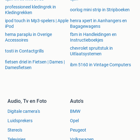
professioneel kledingrek in
oorlog mini strip in Stripboeken
Kledingrekken
ipod touch in Mp3-spelers | Apple
henra xpert in Aanhangers en
iPod
Bagagewagens
hema paraplu in Overige
fbm in Handleidingen en
Accessoires
Instructieboekjes
chevrolet spruitstuk in
tosti in Contactgrills
Uitlaatsystemen
fietsen driel in Fietsen | Dames |
ibm 5160 in Vintage Computers
Damesfietsen
Audio, Tv en Foto
Auto's
Digitale camera's
BMW
Luidsprekers
Opel
Stereo's
Peugeot
Televisies
Volkswagen