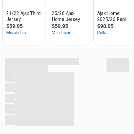
...
...
...
...
...
...
...
...
...
...
...
...