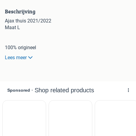
Beschrijving
Ajax thuis 2021/2022
Maat L
100% origineel
( de meeste shirts hebben een vaste prijs( je mag altijd een
Lees meer
bod doen ) en zijn ook in onze webshop te koop )
#voetbal #voetbalshirt #voetbalshirts #vintage #shirt
#kleding #origineel #sport #sportkleding #nike #adidas
#puma #ajax #psv #fctwente #utrecht #groningen
#feyenoord #az #heerenveen #collectie #barcelona
#realmadrid #atleticomadrid #manchestercity
#manchesterunited #liverpool #arsenal #tottenham
#bayernmunchen #borussiadortmund #juventus #acmilan
#asroma #ps