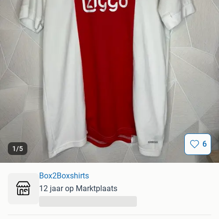
6
1
/
5
Box2Boxshirts
12 jaar op Marktplaats
...