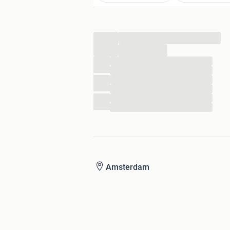
...
...
...
...
...
...
...
...
Amsterdam