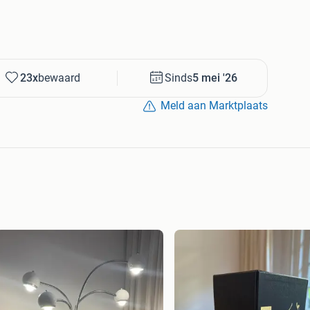
23x
bewaard
Sinds
5 mei '26
Meld aan Marktplaats