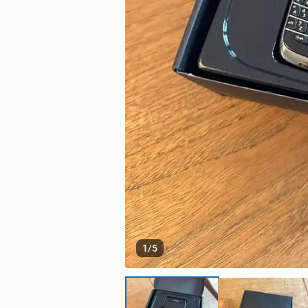
1
/
5