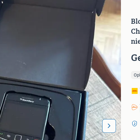
Bl
Ch
ni
G
Op