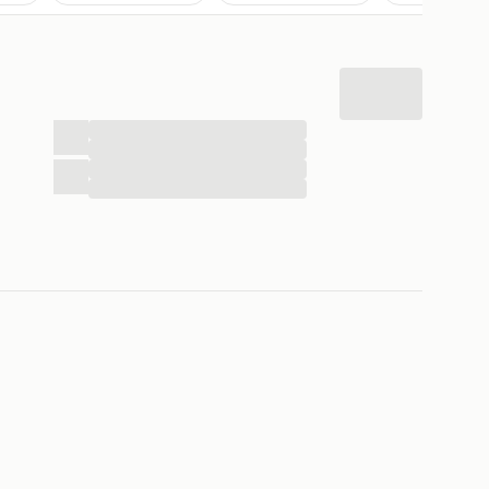
...
...
...
...