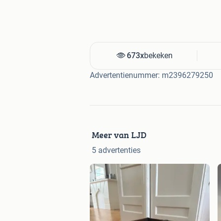
673x
bekeken
Advertentienummer: m2396279250
Meer van LJD
5 advertenties