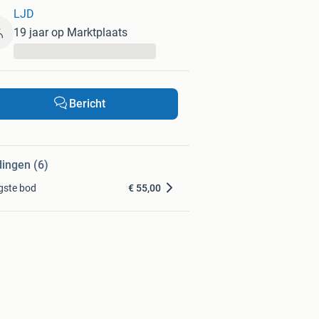
LJD
19 jaar op Marktplaats
...
Bericht
dingen (6)
gste bod
€ 55,00