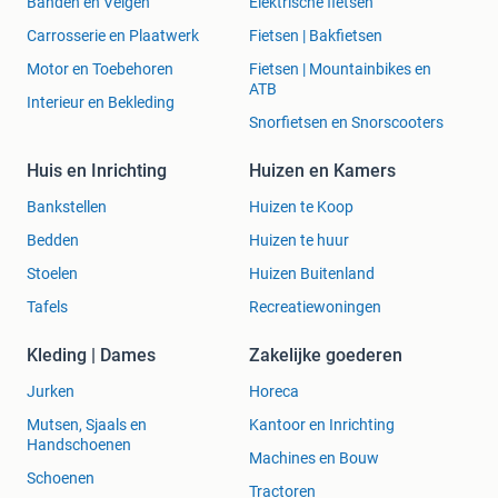
Banden en Velgen
Elektrische fietsen
Carrosserie en Plaatwerk
Fietsen | Bakfietsen
Motor en Toebehoren
Fietsen | Mountainbikes en
ATB
Interieur en Bekleding
Snorfietsen en Snorscooters
Huis en Inrichting
Huizen en Kamers
Bankstellen
Huizen te Koop
Bedden
Huizen te huur
Stoelen
Huizen Buitenland
Tafels
Recreatiewoningen
Kleding | Dames
Zakelijke goederen
Jurken
Horeca
Mutsen, Sjaals en
Kantoor en Inrichting
Handschoenen
Machines en Bouw
Schoenen
Tractoren