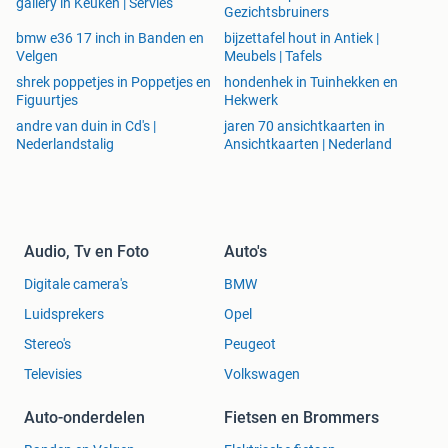
gallery in Keuken | Servies
Gezichtsbruiners
bmw e36 17 inch in Banden en
bijzettafel hout in Antiek |
Velgen
Meubels | Tafels
shrek poppetjes in Poppetjes en
hondenhek in Tuinhekken en
Figuurtjes
Hekwerk
andre van duin in Cd's |
jaren 70 ansichtkaarten in
Nederlandstalig
Ansichtkaarten | Nederland
Audio, Tv en Foto
Auto's
Digitale camera's
BMW
Luidsprekers
Opel
Stereo's
Peugeot
Televisies
Volkswagen
Auto-onderdelen
Fietsen en Brommers