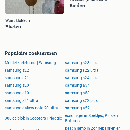
Bieden
Want klokken
Bieden
Populaire zoektermen
Mobiele telefoons | Samsung
samsung s23 ultra
samsung s22
samsung s22 ultra
samsung s21
samsung s24 ultra
samsung s20
samsung a54
samsung s10
samsung a53
samsung s21 ultra
samsung s22 plus
samsung galaxy note 20 ultra
samsung a52
esso tijger in Speldjes, Pins en
300 cc blok in Scooters | Piaggio
Buttons
beach lamp in Zonnebanken en