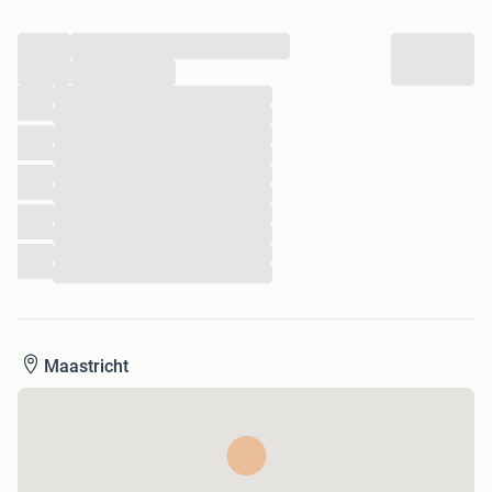
...
...
...
...
...
...
...
...
...
...
...
...
Maastricht