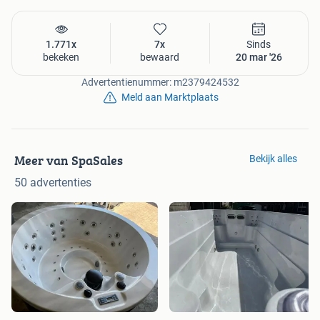
1.771x
7x
Sinds
bekeken
bewaard
20 mar '26
Advertentienummer: m2379424532
Meld aan Marktplaats
Meer van SpaSales
Bekijk alles
50 advertenties