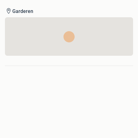
Putterweg 60a, 3886 PD Garderen.
Garderen
"Altijd als eerste op de hoogte zijn van ons nieuwe aanbod
of plaatsingen? Volg @spasalesgarderen op instagram!"
Klik op ‘Bekijk al mijn advertenties’ voor het volledige
jacuzzi aanbod.