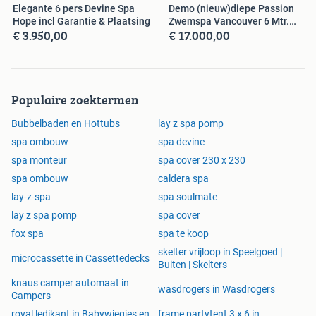
Elegante 6 pers Devine Spa
Demo (nieuw)diepe Passion
Hope incl Garantie & Plaatsing
Zwemspa Vancouver 6 Mtr.
€ 3.950,00
€ 17.000,00
Antraciet
Populaire zoektermen
Bubbelbaden en Hottubs
lay z spa pomp
spa ombouw
spa devine
spa monteur
spa cover 230 x 230
spa ombouw
caldera spa
lay-z-spa
spa soulmate
lay z spa pomp
spa cover
fox spa
spa te koop
skelter vrijloop in Speelgoed |
microcassette in Cassettedecks
Buiten | Skelters
knaus camper automaat in
wasdrogers in Wasdrogers
Campers
royal ledikant in Babywiegjes en
frame partytent 3 x 6 in