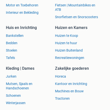
Motor en Toebehoren
Fietsen | Mountainbikes en
ATB
Interieur en Bekleding
Snorfietsen en Snorscooters
Huis en Inrichting
Huizen en Kamers
Bankstellen
Huizen te Koop
Bedden
Huizen te huur
Stoelen
Huizen Buitenland
Tafels
Recreatiewoningen
Kleding | Dames
Zakelijke goederen
Jurken
Horeca
Mutsen, Sjaals en
Kantoor en Inrichting
Handschoenen
Machines en Bouw
Schoenen
Tractoren
Winterjassen