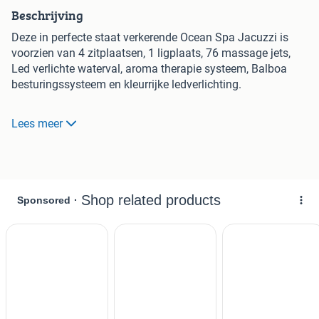
Beschrijving
Deze in perfecte staat verkerende Ocean Spa Jacuzzi is
voorzien van 4 zitplaatsen, 1 ligplaats, 76 massage jets,
Led verlichte waterval, aroma therapie systeem, Balboa
besturingssysteem en kleurrijke ledverlichting.
Deze Fox Spa heeft een grondige technische inspectie
Lees meer
gehad en wordt met 3 maanden garantie gratis bij uw thuis
afgeleverd en geïnstalleerd.
Bij zelf ophalen ontvangt u 250 euro korting!
De jacuzzi is voorzien van een cover, cover lift, trap, filter en
een Aqua Kristal waterbehandelingspakket.
Specificaties:
- Afmetingen; 228 x 228 x 90 cm
- Elektra; 1 fase 20 ampère of krachtstroom
Deze jacuzzi kan worden voorzien van een Balboa