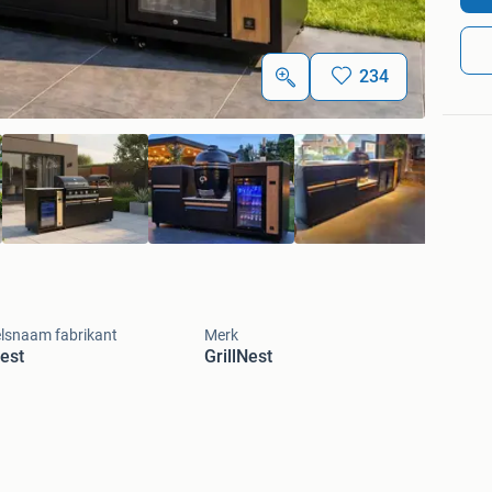
234
lsnaam fabrikant
Merk
Nest
GrillNest