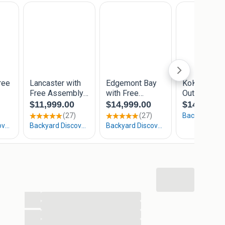
...
...
...
...