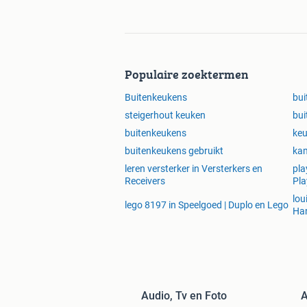
Populaire zoektermen
Buitenkeukens
bui
steigerhout keuken
bui
buitenkeukens
keu
buitenkeukens gebruikt
ka
leren versterker in Versterkers en
pla
Receivers
Pla
lou
lego 8197 in Speelgoed | Duplo en Lego
Ha
Audio, Tv en Foto
A