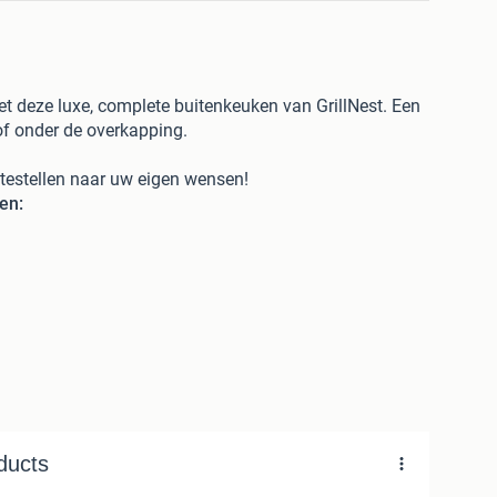
et deze luxe, complete buitenkeuken van GrillNest. Een
 of onder de overkapping.
estellen naar uw eigen wensen!
en:
cue + houtskool BBQ van Boretti voor het perfecte
odellen.
l voor drankjes en vlees.
Spoelbak:
RVS wasbak met
 ruim werkblad.
n moderne uitstraling.
k in overleg.
n levering
ef te zien in de winkels van SuperSauna. Kom kijken, de
ig!