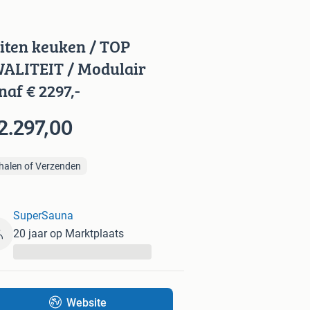
iten keuken / TOP
ALITEIT / Modulair
naf € 2297,-
2.297,00
halen of Verzenden
SuperSauna
20 jaar op Marktplaats
...
Website