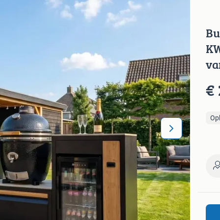
Bu
KW
va
€ 
Op