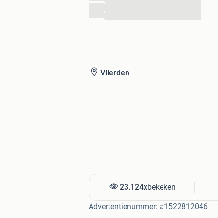
...
...
Vlierden
23.124x
bekeken
Advertentienummer: a1522812046