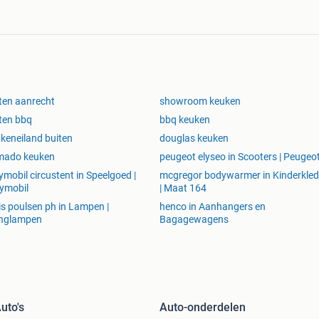
ten aanrecht
showroom keuken
ten bbq
bbq keuken
keneiland buiten
douglas keuken
mado keuken
peugeot elyseo in Scooters | Peugeo
ymobil circustent in Speelgoed |
mcgregor bodywarmer in Kinderkled
ymobil
| Maat 164
is poulsen ph in Lampen |
henco in Aanhangers en
nglampen
Bagagewagens
uto's
Auto-onderdelen