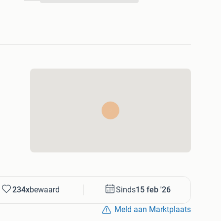
234x
bewaard
Sinds
15 feb '26
Meld aan Marktplaats