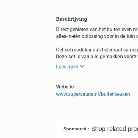
Beschrijving
Direct genieten van het buitenleven m
alles-in-één oplossing voor in de tuin
Geheel modulair dus helemaal sament
Deze set is van alle gemakken voorzi
Luxe BBQ:
Krachtige hydride gasbarbe
Lees meer
grillresultaat.
Kamado:
Ideaal voor Large kamado m
Koelkast:
Ingebouwde koelkast, ideaa
Website
kraan.
www.supersauna.nl/buitenkeuken
Opbergruimte:
Veel kastruimte en een
Design:
Hoogwaardige afwerking en ee
Staat:
Nieuw
Levering:
Ophalen of bezorgen mogelij
Prijs:
€ 2297,- tot €10.000,- incl. btw e
GrillNest buitenkeukensd zijn exclusi
kwaliteit en mogelijkheden zijn geweld