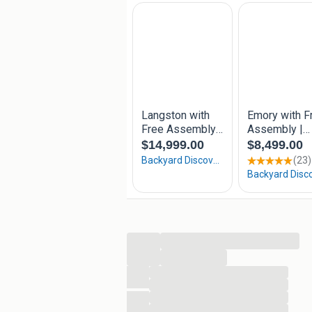
meer info:
www.SuperSauna.nl
of info@SuperSauna.nl
...
...
...
...
...
...