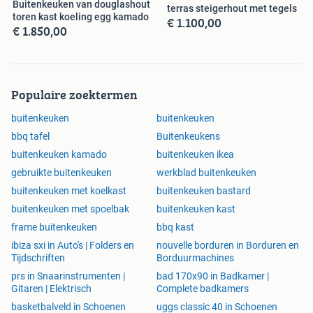
Buitenkeuken van douglashout
terras steigerhout met tegels
toren kast koeling egg kamado
€ 1.100,00
€ 1.850,00
Populaire zoektermen
buitenkeuken
buitenkeuken
bbq tafel
Buitenkeukens
buitenkeuken kamado
buitenkeuken ikea
gebruikte buitenkeuken
werkblad buitenkeuken
buitenkeuken met koelkast
buitenkeuken bastard
buitenkeuken met spoelbak
buitenkeuken kast
frame buitenkeuken
bbq kast
ibiza sxi in Auto's | Folders en
nouvelle borduren in Borduren en
Tijdschriften
Borduurmachines
prs in Snaarinstrumenten |
bad 170x90 in Badkamer |
Gitaren | Elektrisch
Complete badkamers
basketbalveld in Schoenen
uggs classic 40 in Schoenen