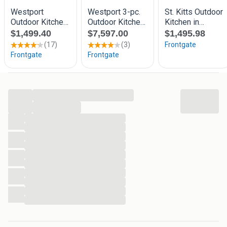
...
...
...
...
...
...
...
...
...
...
...
...