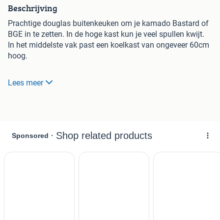
Beschrijving
Prachtige douglas buitenkeuken om je kamado Bastard of
BGE in te zetten. In de hoge kast kun je veel spullen kwijt.
In het middelste vak past een koelkast van ongeveer 60cm
hoog.
Winterbarbecue tuin overkapping.
Lees meer
Specificaties: hij is 291cm breed. De hoogte van de toren is
226cm. De hoogte van het lage deel is 87cm. De keuken is
78cm diep.