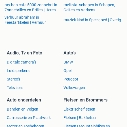
ray ban cats 5000 zonnebril in
melkstal schapen in Schapen,
Zonnebrillen en Brillen | Heren
Geiten en Varkens
verhuur abraham in
muziek kind in Speelgoed | Overig
Feestartikelen | Verhuur
Audio, Tv en Foto
Auto's
Digitale camera's
BMW
Luidsprekers
Opel
Stereo's
Peugeot
Televisies
Volkswagen
Auto-onderdelen
Fietsen en Brommers
Banden en Velgen
Elektrische fietsen
Carrosserie en Plaatwerk
Fietsen | Bakfietsen
Motor en Toebehoren
Fietsen | Mountainbikes en