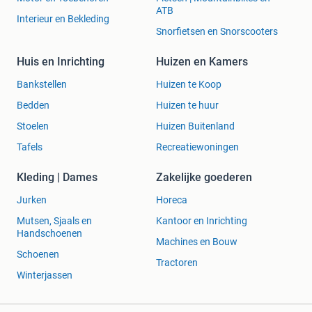
ATB
Interieur en Bekleding
Snorfietsen en Snorscooters
Huis en Inrichting
Huizen en Kamers
Bankstellen
Huizen te Koop
Bedden
Huizen te huur
Stoelen
Huizen Buitenland
Tafels
Recreatiewoningen
Kleding | Dames
Zakelijke goederen
Jurken
Horeca
Mutsen, Sjaals en
Kantoor en Inrichting
Handschoenen
Machines en Bouw
Schoenen
Tractoren
Winterjassen