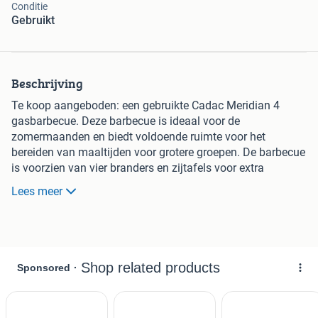
Conditie
Gebruikt
Beschrijving
Te koop aangeboden: een gebruikte Cadac Meridian 4
gasbarbecue. Deze barbecue is ideaal voor de
zomermaanden en biedt voldoende ruimte voor het
bereiden van maaltijden voor grotere groepen. De barbecue
is voorzien van vier branders en zijtafels voor extra
werkruimte. Hoewel gebruikt, functioneert de barbecue nog
Lees meer
prima en kan deze na een goede schoonmaakbeurt nog
vele jaren mee. Perfect voor gezellige avonden in de tuin!