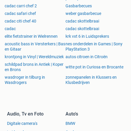
cadac carri chef 2
Gasbarbecues
cadac safari chef
weber gasbarbecue
cadac citi chef 40
cadac skottelbraai
cadac
cadac skottelbraai
elite fietstrainer in Wielrennen
krk vxt 6 in Luidsprekers
acoustic bass in Versterkers | Bas
nes onderdelen in Games | Sony
en Gitaar
PlayStation 3
krontjong in Vinyl | Wereldmuziek
autos citroen in Citroën
schildpad brons in Antiek | Koper
witte pot in Curiosa en Brocante
en Brons
wasdroger in tilburg in
zonnepanelen in Klussers en
Wasdrogers
Klusbedrijven
Audio, Tv en Foto
Auto's
Digitale camera's
BMW