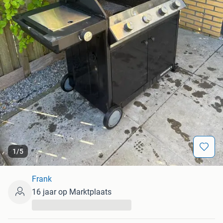
1
/
5
Frank
16 jaar op Marktplaats
...