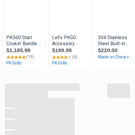
...
...
...
...
...
...
...
...
...