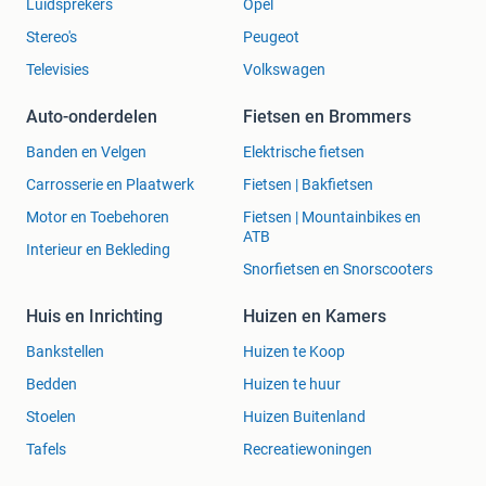
Luidsprekers
Opel
Stereo's
Peugeot
Televisies
Volkswagen
Auto-onderdelen
Fietsen en Brommers
Banden en Velgen
Elektrische fietsen
Carrosserie en Plaatwerk
Fietsen | Bakfietsen
Motor en Toebehoren
Fietsen | Mountainbikes en
ATB
Interieur en Bekleding
Snorfietsen en Snorscooters
Huis en Inrichting
Huizen en Kamers
Bankstellen
Huizen te Koop
Bedden
Huizen te huur
Stoelen
Huizen Buitenland
Tafels
Recreatiewoningen