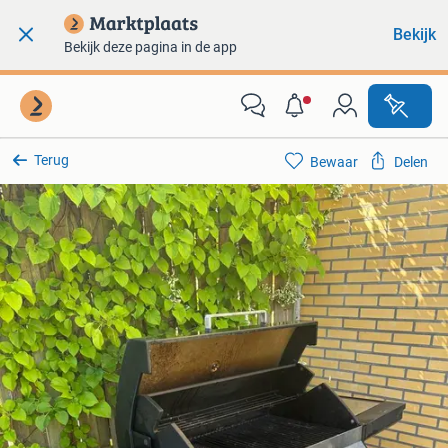
Bekijk
Bekijk deze pagina in de app
Terug
Bewaar
Delen