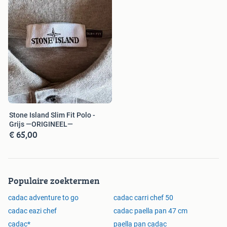
Stone Island Slim Fit Polo -
Grijs —ORIGINEEL—
€ 65,00
Populaire zoektermen
cadac adventure to go
cadac carri chef 50
cadac eazi chef
cadac paella pan 47 cm
cadac*
paella pan cadac