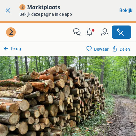
Bekijk
Bekijk deze pagina in de app
Terug
Bewaar
Delen