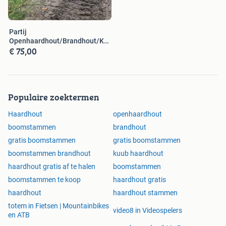
Partij
Openhaardhout/Brandhout/Kachelhout
€ 75,00
Boomstammen OP=OP
Populaire zoektermen
Haardhout
openhaardhout
boomstammen
brandhout
gratis boomstammen
gratis boomstammen
boomstammen brandhout
kuub haardhout
haardhout gratis af te halen
boomstammen
boomstammen te koop
haardhout gratis
haardhout
haardhout stammen
totem in Fietsen | Mountainbikes
video8 in Videospelers
en ATB