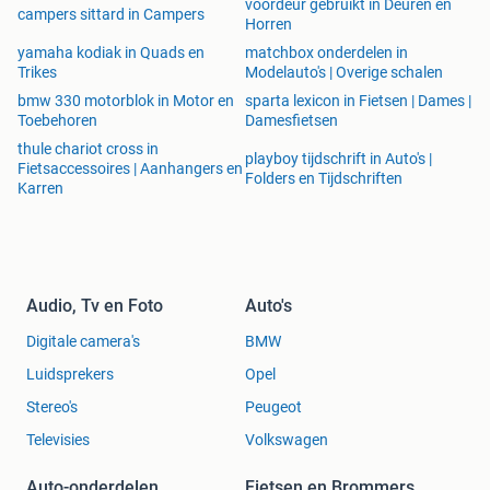
voordeur gebruikt in Deuren en
campers sittard in Campers
Horren
yamaha kodiak in Quads en
matchbox onderdelen in
Trikes
Modelauto's | Overige schalen
bmw 330 motorblok in Motor en
sparta lexicon in Fietsen | Dames |
Toebehoren
Damesfietsen
thule chariot cross in
playboy tijdschrift in Auto's |
Fietsaccessoires | Aanhangers en
Folders en Tijdschriften
Karren
Audio, Tv en Foto
Auto's
Digitale camera's
BMW
Luidsprekers
Opel
Stereo's
Peugeot
Televisies
Volkswagen
Auto-onderdelen
Fietsen en Brommers