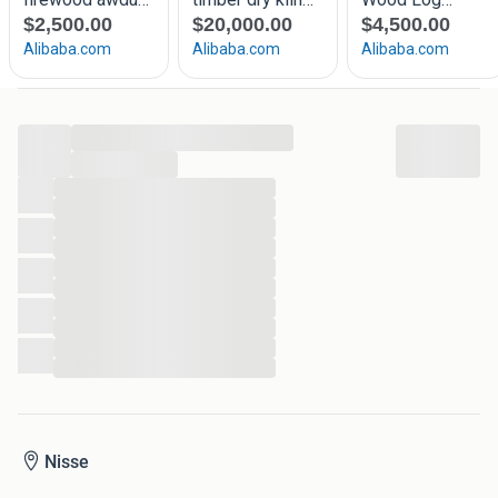
...
...
...
...
...
...
...
...
...
...
...
...
Nisse