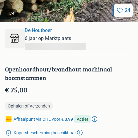
24
1
/
4
De Houtboer
6 jaar op Marktplaats
...
Openhaardhout/brandhout machinaal
boomstammen
€ 75,00
Ophalen of Verzenden
Afhaalpunt via DHL voor
€ 3,99
Actie!
Kopersbescherming beschikbaar