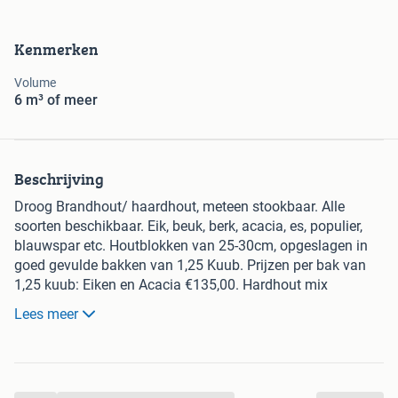
Kenmerken
Volume
6 m³ of meer
Beschrijving
Droog Brandhout/ haardhout, meteen stookbaar. Alle
soorten beschikbaar. Eik, beuk, berk, acacia, es, populier,
blauwspar etc. Houtblokken van 25-30cm, opgeslagen in
goed gevulde bakken van 1,25 Kuub. Prijzen per bak van
1,25 kuub: Eiken en Acacia €135,00. Hardhout mix
€125,00. Mix hard/zacht €100,00. Blauwspar €85,00.
Lees meer
Populier €75,00. 2e keus €65,00. Bij afname van 10-20
bakken 2e keus €60,00 per bak. Bij afname van meer als
20 bakken 2e keus €55,00 per bak. Ook bakken
beschikbaar met grote gekloofde houtblokken van 40-80