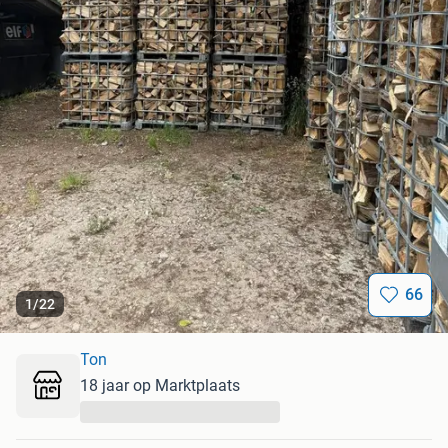
66
1
/
22
Ton
18 jaar op Marktplaats
...