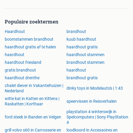
Populaire zoektermen
Haardhout
brandhout
boomstammen brandhout
kuub haardhout
haardhout gratis af te halen
haardhout gratis
haardhout
haardhout stammen
haardhout friesland
brandhout stammen
gratis brandhout
haardhout
haardhout drenthe
brandhout gratis
chalet diever in Vakantiehuizen |
dinky toys in Modelauto's | 1:43
Nederland
witte kat in Katten en Kittens |
speervissen in Reisverhalen
Raskatten | Korthaar
playstation 4 winterswijk in
ford steek in Banden en Velgen
Spelcomputers | Sony PlayStation
4
grill volvo s60 in Carrosserie en
loodkoord in Accessoires en