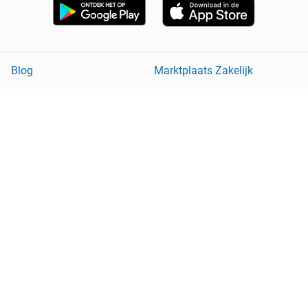
Blog
Marktplaats Zakelijk
Veilig en Succesvol
Help en Info
Voorwaarden
Privacyverklaring
Cookiebeleid
Privacyvoorkeuren
Over Marktplaats
Werken bij
Perskamer
Adevinta
2dehands
2ememain
Sitemap