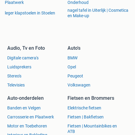
Plaatwerk
Onderhoud
nagel tafel in Uiterlijk | Cosmetica
leger klapstoelen in Stoelen
en Make-up
Audio, Tv en Foto
Auto's
Digitale camera's
BMW
Luidsprekers
Opel
Stereo's
Peugeot
Televisies
Volkswagen
Auto-onderdelen
Fietsen en Brommers
Banden en Velgen
Elektrische fietsen
Carrosserie en Plaatwerk
Fietsen | Bakfietsen
Motor en Toebehoren
Fietsen | Mountainbikes en
ATB