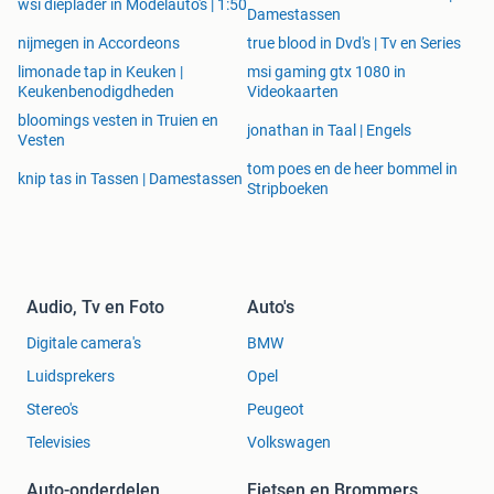
wsi dieplader in Modelauto's | 1:50
Damestassen
nijmegen in Accordeons
true blood in Dvd's | Tv en Series
limonade tap in Keuken |
msi gaming gtx 1080 in
Keukenbenodigdheden
Videokaarten
bloomings vesten in Truien en
jonathan in Taal | Engels
Vesten
tom poes en de heer bommel in
knip tas in Tassen | Damestassen
Stripboeken
Audio, Tv en Foto
Auto's
Digitale camera's
BMW
Luidsprekers
Opel
Stereo's
Peugeot
Televisies
Volkswagen
Auto-onderdelen
Fietsen en Brommers