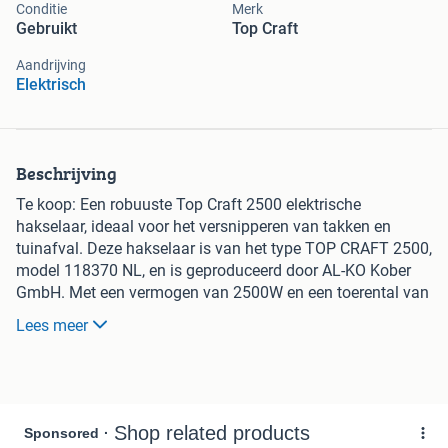
Conditie
Merk
Gebruikt
Top Craft
Aandrijving
Elektrisch
Beschrijving
Te koop: Een robuuste Top Craft 2500 elektrische
hakselaar, ideaal voor het versnipperen van takken en
tuinafval. Deze hakselaar is van het type TOP CRAFT 2500,
model 118370 NL, en is geproduceerd door AL-KO Kober
GmbH. Met een vermogen van 2500W en een toerental van
2800 min-1 De hakselaar is in gebruikte staat, maar werkt
Lees meer
nog perfect, werkend te zien ook evt dus. Perfect voor de
tuinliefhebber die zijn tuinafval efficiënt wil verwerken.
Wordt geleverd zoals afgebeeld, zonder opvangbak of -zak.