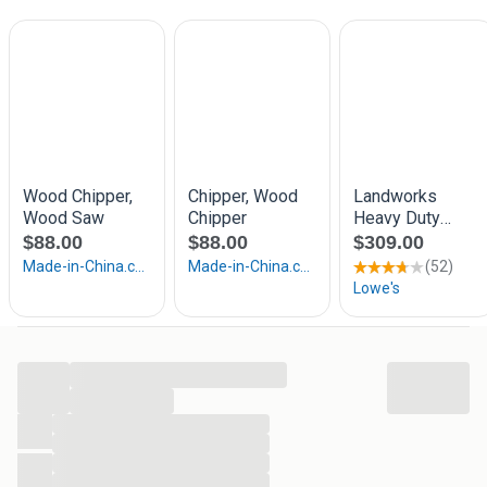
...
...
...
...
...
...