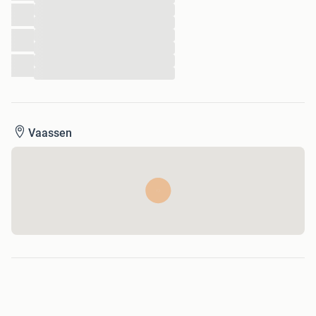
...
...
...
...
...
...
Vaassen