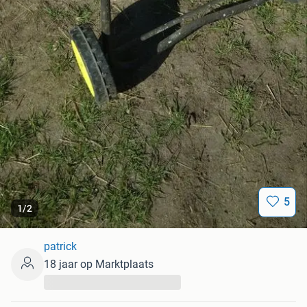
5
1
/
2
patrick
18 jaar op Marktplaats
...