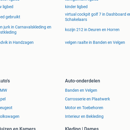
w ligbed
kinder ligbed
virtual cockpit golf 7 in Dashboard e
bed gebruikt
Schakelaars
en jurk in Carnavalskleding en
kozijn 212 in Deuren en Horren
stkleding
dvik in Handzagen
velgen raalte in Banden en Velgen
uto's
Auto-onderdelen
BMW
Banden en Velgen
pel
Carrosserie en Plaatwerk
eugeot
Motor en Toebehoren
olkswagen
Interieur en Bekleding
uizen en Kamers
Kleding | Dames