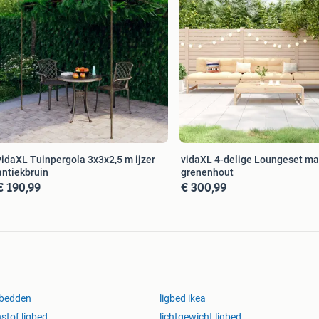
vidaXL Tuinpergola 3x3x2,5 m ijzer
vidaXL 4-delige Loungeset ma
antiekbruin
grenenhout
€ 190,99
€ 300,99
gbedden
ligbed ikea
stof ligbed
lichtgewicht ligbed