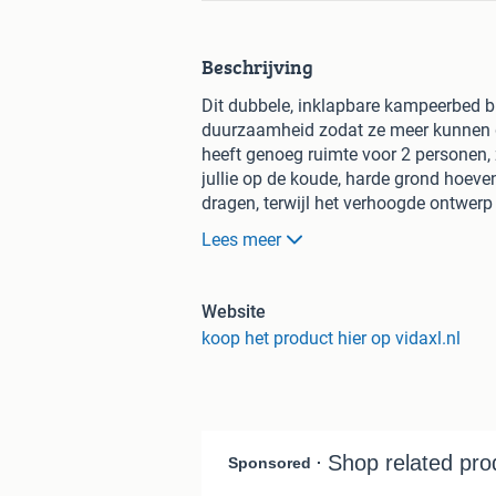
Beschrijving
Dit dubbele, inklapbare kampeerbed 
duurzaamheid zodat ze meer kunnen ge
heeft genoeg ruimte voor 2 personen,
jullie op de koude, harde grond hoeven
dragen, terwijl het verhoogde ontwer
600D polyester stof is bestand tegen
Lees meer
tijdens het kamperen in een vochtige
gemakkelijk transport en opslag, waar
Website
koop het product hier op vidaxl.nl
Kleur: zwart
Materiaal frame: gepoedercoat 
Materiaal stof: 600D polyester 
Totale afmetingen: 193 x 125 x 
Maximale draagcapaciteit: 240 
Inklapbaar voor eenvoudige ops
Inclusief kussen: nee