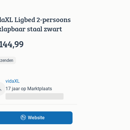
daXL Ligbed 2-persoons
klapbaar staal zwart
144,99
rzenden
vidaXL
17 jaar op Marktplaats
...
Website