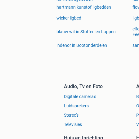
hartmann kunstof ligbedden
flo
wicker ligbed
lig
elf
blauw wit in Stoffen en Lappen
Fee
indenor in Bootonderdelen
san
Audio, Tv en Foto
A
Digitale camera's
Luidsprekers
O
Stereo's
P
Televisies
V
Huis en Inrichting
H