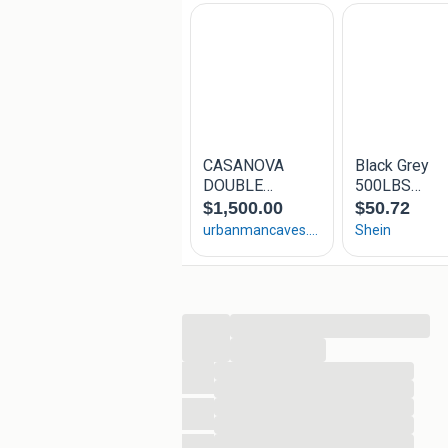
Waarom shoppen bij vidaXL?
vidaXL biedt alles wat u nodig heeft 
woonkamer, slaapkamer, tuinmeubele
producten zoals fotografie, fitness e
Voordelig huismerk
Uitgebreid assortiment op voor
Retourneren kan binnen 30 dag
Nieuwe winkels in Zaandam en 
Ontdek dit product nu op onze websit
...
...
...
...
...
...
...