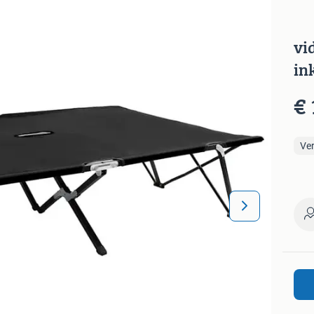
vi
in
€ 
Ve