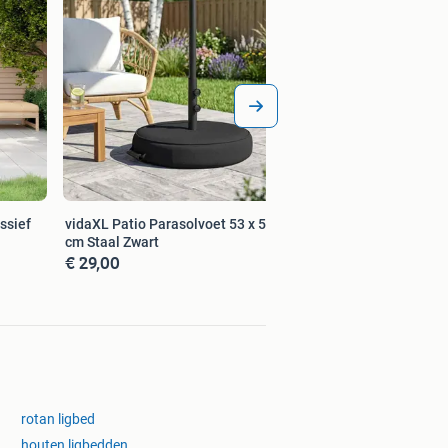
ssief
vidaXL Patio Parasolvoet 53 x 53 x 40
cm Staal Zwart
€ 29,00
rotan ligbed
houten ligbedden