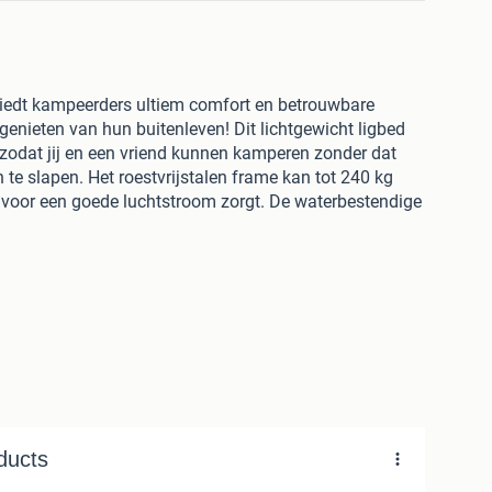
biedt kampeerders ultiem comfort en betrouwbare
nieten van hun buitenleven! Dit lichtgewicht ligbed
 zodat jij en een vriend kunnen kamperen zonder dat
 te slapen. Het roestvrijstalen frame kan tot 240 kg
p voor een goede luchtstroom zorgt. De waterbestendige
 jarenlang gebruik zonder doorzakken en houdt je droog
 omgeving. Het zonnebed is inklapbaar voor
door het je beste kampeerpartner wordt!
stalen frame
stof met PE-coating
40 cm (L x B x H)
kg
lag en transport