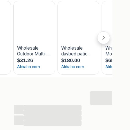
voor in uw dagelijks leven, zoals producten voor uw
n en gereedschappen, alsmede gespecialiseerde
n benodigdheden voor de auto.
raad
en
Tilburg
e!
...
...
...
...