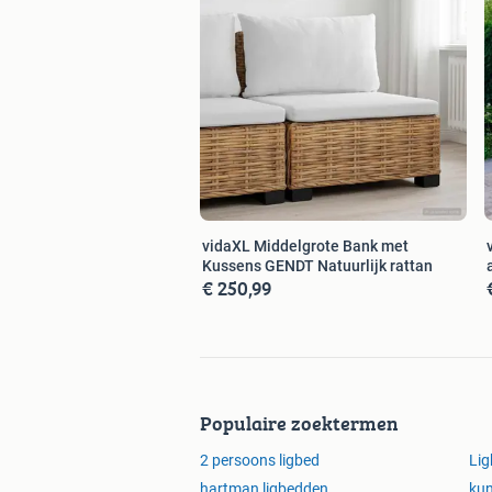
vidaXL Middelgrote Bank met
Kussens GENDT Natuurlijk rattan
€ 250,99
Populaire zoektermen
2 persoons ligbed
Li
hartman ligbedden
kun