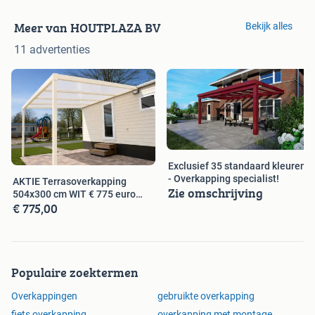
kunt ze teruglezen op onze website.
Meer van HOUTPLAZA BV
Bekijk alles
Zonwering – Lamellen – Lamellen overkapping – Raam
11 advertenties
decoratie - Veranda - Overkapping - Serre - Veranda -
Carport - Overkappingen - Glaswanden - Glasveranda –
Zonwering
Exclusief 35 standaard kleuren
- Overkapping specialist!
AKTIE Terrasoverkapping
Zie omschrijving
504x300 cm WIT € 775 euro
€ 775,00
WEG = WEG
Populaire zoektermen
Overkappingen
gebruikte overkapping
fiets overkapping
overkapping met montage