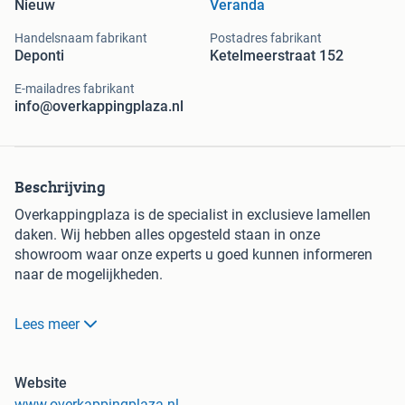
Nieuw
Veranda
Handelsnaam fabrikant
Postadres fabrikant
Deponti
Ketelmeerstraat 152
E-mailadres fabrikant
info@overkappingplaza.nl
Beschrijving
Overkappingplaza is de specialist in exclusieve lamellen
daken. Wij hebben alles opgesteld staan in onze
showroom waar onze experts u goed kunnen informeren
naar de mogelijkheden.
Pinela Lamellendak AKTIE 2026:
Lees meer
Elektrisch lamellendak Somfy 494 x 300 cm nu vanaf €
9.995 euro
(Exclusief montage)
Website
www.overkappingplaza.nl