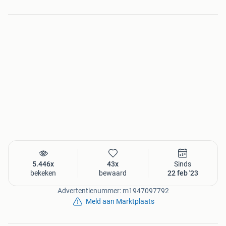
Showroom openingstijden 2026:
Maandag : GESLOTEN
Dinsdag t/m Vrijdag : 10.00 uur – 16.00 uur
Zaterdag : 10.00 uur – 14.00 uur (Voor offertes alleen op
afspraak)
Zondag : GESLOTEN
Deze openingstijden zijn geldig tot 1april 2026
OVERKAPPINGPLAZA BV
Ketelmeerstraat 152
8226 JX LELYSTAD
Mail: sales@overkappingplaza.nl
Tel: 0320-256256
5.446x
43x
Sinds
bekeken
bewaard
22 feb '23
Alle bedragen zijn in euro's en inclusief 21% btw. Druk- en
Advertentienummer: m1947097792
zetfouten voorbehouden. Op al onze prijzen, aanbiedingen
Meld aan Marktplaats
en teksten zijn onze algemene voorwaarden van
toepassing. Op aanvraag kunnen wij u deze toesturen of u