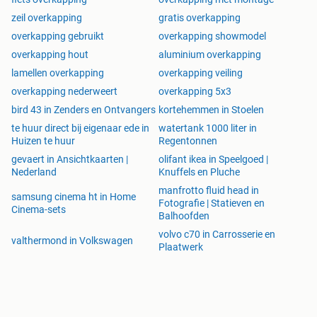
zeil overkapping
gratis overkapping
overkapping gebruikt
overkapping showmodel
overkapping hout
aluminium overkapping
lamellen overkapping
overkapping veiling
overkapping nederweert
overkapping 5x3
bird 43 in Zenders en Ontvangers
kortehemmen in Stoelen
te huur direct bij eigenaar ede in
watertank 1000 liter in
Huizen te huur
Regentonnen
gevaert in Ansichtkaarten |
olifant ikea in Speelgoed |
Nederland
Knuffels en Pluche
manfrotto fluid head in
samsung cinema ht in Home
Fotografie | Statieven en
Cinema-sets
Balhoofden
volvo c70 in Carrosserie en
valthermond in Volkswagen
Plaatwerk