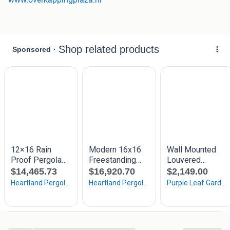
Deluxe Lamellen terrasoverkapping
Het cabrio-effect in uw tuin met dit elektrische lamellendak.
Met de Deluxe overkapping creëert u in no time een open
ruimte boven uw terras. Het is mogelijk de lamellen naar
één zijde te schuiven. Met de bijgeleverde SOMFY
afstandsbediening kunnen de lamellen van de Pinela
Deluxe én de optionele LED verlichting worden
aangestuurd. De Pinela Deluxe kan zowel vrijstaand als
aan de muur worden gemonteerd.
Extra info:
Alleen leverbaar in RAL7024 Antraciet
Staander afmetingen zijn 150x150x3695mm
exclusief vloermontagebeugel
De doorloop hoogte is 3500mm.
Een vloermontagebeugel is optioneel bij te bestellen.
De Pinela wordt geleverd in standaard maten
Maatwerk is niet mogelijk
Lamelbreedte van de Pinela Deluxe lamellen is 315,4mm.
De Pinela Deluxe is optioneel uit te voeren met LED