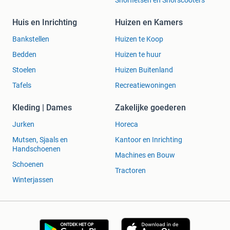
Snorfietsen en Snorscooters
Huis en Inrichting
Huizen en Kamers
Bankstellen
Huizen te Koop
Bedden
Huizen te huur
Stoelen
Huizen Buitenland
Tafels
Recreatiewoningen
Kleding | Dames
Zakelijke goederen
Jurken
Horeca
Mutsen, Sjaals en
Kantoor en Inrichting
Handschoenen
Machines en Bouw
Schoenen
Tractoren
Winterjassen