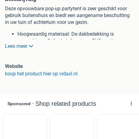
Deze opvouwbare pop-up partytent is zeer geschikt voor
gebruik buitenshuis en biedt een aangename beschutting
in uw tuin of achtertuin voor uw gezin.
Hoogwaardig materiaal: De dakbedekking is
gemaakt van Oxford-stof met een PVC-coating,
Lees meer
waardoor het een uitstekende keuze is voor
aangename schaduw in de buitenlucht en bovendien
gemakkelijk schoon te maken is.
Website
Opklapbaar ontwerp: Dankzij het opklapbare ontwerp
koop het product hier op vidaxl.nl
is de tent binnen enkele seconden op te zetten en
weer in te klappen. De partytent is opvouwbaar voor
eenvoudige opslag en transport.
Stabiel frame: Het gepoedercoate stalen frame van
de tuintent zorgt voor stabiliteit en betrouwbaarheid.
Ruime plek: Deze tuintent is ruim genoeg om
comfortabel met het gezin van de buitenlucht te
genieten.
Goed om te weten: