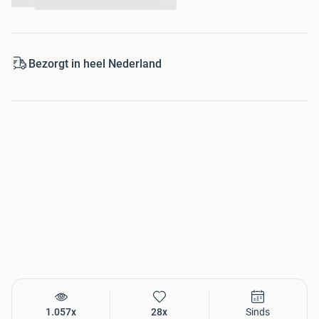
...
leven, zoals producten voor uw woonkamer, slaapkamer,
tuinmeubelen en gereedschappen, alsmede
gespecialiseerde producten zoals fotografie, fitness en
benodigdheden voor de auto.
Bezorgt in heel Nederland
Voordelig huismerk
Uitgebreid assortiment op voorraad
Retourneren kan binnen 30 dagen
Nieuwe winkels in Zaandam en Tilburg
Ontdek dit product nu op onze website!
1.057x
28x
Sinds