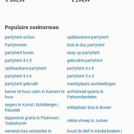
Populaire zoektermen
partytent action
opblaasbare partytent
Partytenten
bois le duc partytent
partytent huren
easy up partytent
partytent 4 x 5
gebruikte partytent
opblaasbare partytent
partytent 4 x 8
partytent 4 x 6
partytent 5 x 3
partytent gebruikt
marktplaats aanbiedingen
kamer te huur uden in Kamers te
achterwiel sparta in
huur
Fietsonderdelen
segers in Kunst | Schilderijen |
inklapbaar box in Boxen
Klassiek
kippenhok gratis in Pluimvee |
nikkie streep in Jurken
Toebehoren
nemesis bas versterker in
houd de dief in Kinderboeken |