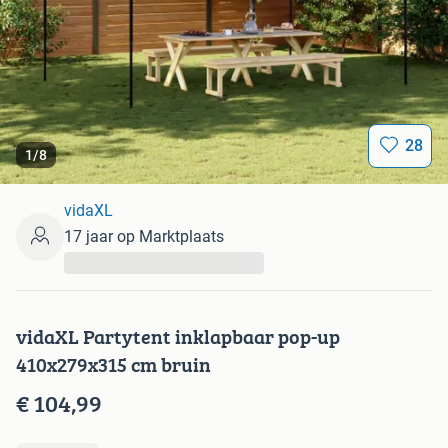
28
1
/
8
vidaXL
17 jaar op Marktplaats
...
vidaXL Partytent inklapbaar pop-up
410x279x315 cm bruin
€ 104,99