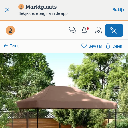
Bekijk
Bekijk deze pagina in de app
Terug
Bewaar
Delen