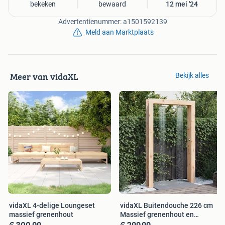
bekeken
bewaard
12 mei '24
Advertentienummer: a1501592139
Meld aan Marktplaats
Meer van vidaXL
Bekijk alles
vidaXL 4-delige Loungeset
vidaXL Buitendouche 226 cm
massief grenenhout
Massief grenenhout en
€ 300,99
€ 299,99
roestvrij