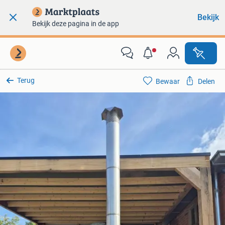
Bekijk
Bekijk deze pagina in de app
Terug
Bewaar
Delen