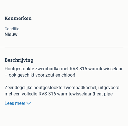
Kenmerken
Conditie
Nieuw
Beschrijving
Houtgestookte zwembadka met RVS 316 warmtewisselaar
– ook geschikt voor zout en chloor!
Zeer degelijke houtgestookte zwembadkachel, uitgevoerd
met een volledig RVS 316 warmtewisselaar (heat pipe
systeem). Dankzij het gebruik van RVS 316 is deze kachel
Lees meer
uitstekend bestand tegen zowel chloor als zout water. Ook
de buitenkant is volledig van roestvrij staal, waardoor roest
geen kans krijgt – duurzaam en onderhoudsarm!