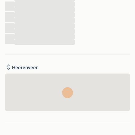
...
...
...
...
...
...
...
...
Heerenveen