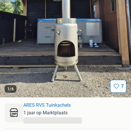
7
1
/
6
ARES RVS Tuinkachels
1 jaar op Marktplaats
...