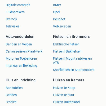
Digitale camera's
BMW
Luidsprekers
Opel
Stereo's
Peugeot
Televisies
Volkswagen
Auto-onderdelen
Fietsen en Brommers
Banden en Velgen
Elektrische fietsen
Carrosserie en Plaatwerk
Fietsen | Bakfietsen
Motor en Toebehoren
Fietsen | Mountainbikes en
ATB
Interieur en Bekleding
Snorfietsen en Snorscooters
Huis en Inrichting
Huizen en Kamers
Bankstellen
Huizen te Koop
Bedden
Huizen te huur
Stoelen
Huizen Buitenland