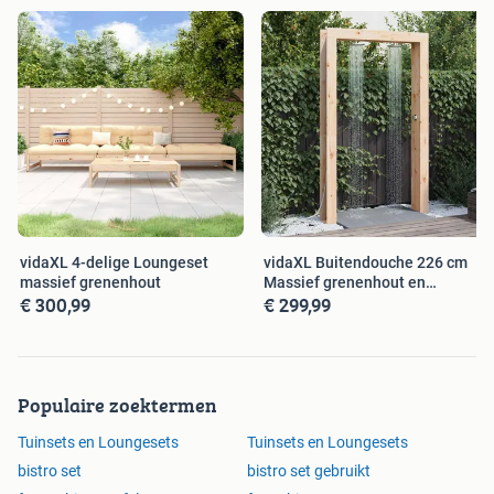
Retourneren kan binnen 30 dagen
Nieuwe winkels in Zaandam en Tilburg
Ontdek dit product nu op onze website!
vidaXL 4-delige Loungeset
vidaXL Buitendouche 226 cm
massief grenenhout
Massief grenenhout en
€ 300,99
€ 299,99
roestvrij
Populaire zoektermen
Tuinsets en Loungesets
Tuinsets en Loungesets
bistro set
bistro set gebruikt