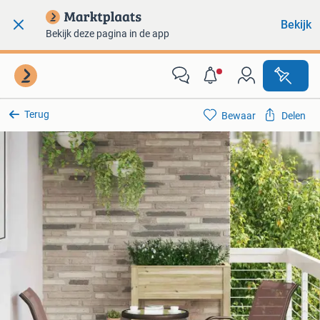
Bekijk
Bekijk deze pagina in de app
Terug
Bewaar
Delen