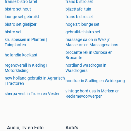
franse bistro tafel
frans bistro set
bistro set hout
bijzettafel tuin
lounge set gebruikt
frans bistro set
bistro set gietijzer
hoge zit lounge set
bistro set
gebruikte bistro set
kruisbessen in Planten |
massage salon in Welzijn |
Tuinplanten
Masseurs en Massagesalons
brocante rek in Curiosa en
hollandia koelkast
Brocante
regenoverall in Kleding |
nordland wasdroger in
Motorkleding
Wasdrogers
new holland gebruikt in Agrarisch
hooi kar in Stalling en Weidegang
| Tractoren
vintage bord usa in Merken en
sherpa vest in Truien en Vesten
Reclamevoorwerpen
Audio, Tv en Foto
Auto's