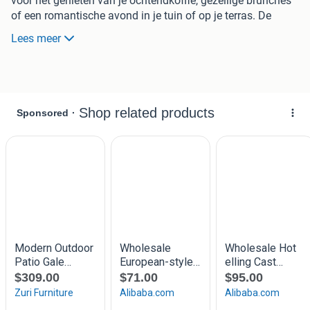
voor het genieten van je ochtendkoffie, gezellige brunches
of een romantische avond in je tuin of op je terras. De
metalen structuur geeft het een solide uitstraling, wat een
Lees meer
stijlvolle toevoeging is voor je tuin.
Stalen structuur:
Deze bistroset is gemaakt van sterk
staal en biedt geweldige stevigheid en
duurzaamheid. Het metaal blijft stabiel in de tijd en
vermindert het risico op wiebeligheid. De
roestbestendige eigenschappen zorgen ervoor dat hij
het hele seizoen meegaat.
Textilene Comfort:
De mooi ontworpen stoelen
hebben Textilene zittingen en rugleuningen, die
ademend en comfortabel zijn. Dit materiaal is ideaal
voor buitengebruik, omdat het snel droogt en UV-
bestendig is, zodat je ook in de zon lekker kunt zitten.
Modern ontwerp:
De bistroset heeft een simpele en
strakke stijl, perfect voor een eigentijdse uitstraling.
De ronde tafel zorgt voor een frisse look en past goed
bij verschillende buitendecoraties, waardoor het een
elegante sfeer creëert.