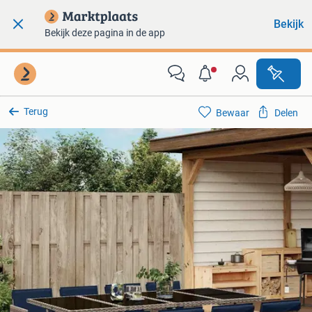
Bekijk
Bekijk deze pagina in de app
Terug
Bewaar
Delen