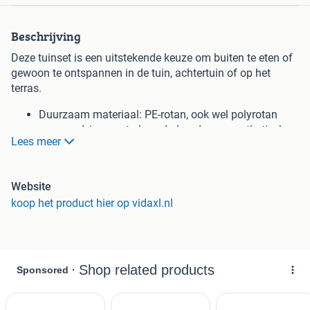
Beschrijving
Deze tuinset is een uitstekende keuze om buiten te eten of
gewoon te ontspannen in de tuin, achtertuin of op het
terras.
Duurzaam materiaal: PE-rotan, ook wel polyrotan
genoemd, is een sterk, onderhoudsarm synthetisch
Lees meer
materiaal dat eruitziet als natuurlijk rotan. Het is
lichtgewicht, gemakkelijk schoon te maken en wordt
vaak gebruikt voor tuinmeubelen vanwege de
Website
duurzaamheid en weerbestendigheid.
koop het product hier op vidaxl.nl
Compacte opbergruimte: Deze stoelen hebben een
rugleuning met klep die kan worden neergeklapt,
waardoor ze gemakkelijk onder de tafel kunnen
worden opgeborgen. Ingeklapt passen ze netjes
onder de tafel en vormen ze een ruimtebesparende
kubusvorm.
Comfortabel zitten: Deze tuinmeubelen, compleet