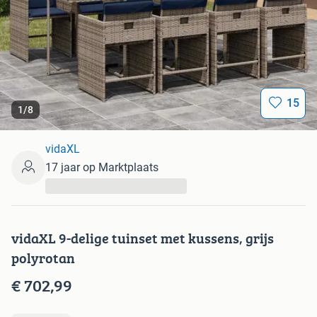
15
1
/
8
vidaXL
17 jaar op Marktplaats
...
vidaXL 9-delige tuinset met kussens, grijs
polyrotan
€ 702,99