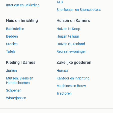
ATB
Interieur en Bekleding
Snorfietsen en Snorscooters
Huis en Inrichting
Huizen en Kamers
Bankstellen
Huizen te Koop
Bedden
Huizen te huur
Stoelen
Huizen Buitenland
Tafels
Recreatiewoningen
Kleding | Dames
Zakelijke goederen
Jurken
Horeca
Mutsen, Sjaals en
Kantoor en Inrichting
Handschoenen
Machines en Bouw
Schoenen
Tractoren
Winterjassen