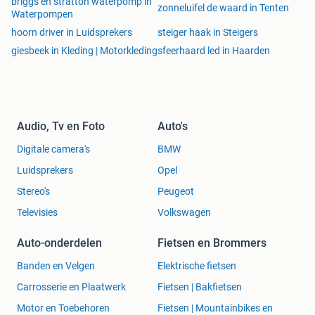
briggs en stratton waterpomp in
zonneluifel de waard in Tenten
Waterpompen
hoorn driver in Luidsprekers
steiger haak in Steigers
giesbeek in Kleding | Motorkleding
sfeerhaard led in Haarden
Audio, Tv en Foto
Auto's
Digitale camera's
BMW
Luidsprekers
Opel
Stereo's
Peugeot
Televisies
Volkswagen
Auto-onderdelen
Fietsen en Brommers
Banden en Velgen
Elektrische fietsen
Carrosserie en Plaatwerk
Fietsen | Bakfietsen
Motor en Toebehoren
Fietsen | Mountainbikes en