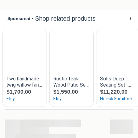
...
...
...