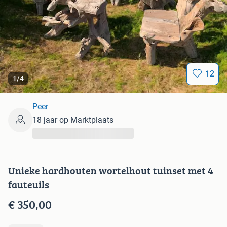
12
1
/
4
Peer
18 jaar op Marktplaats
...
Unieke hardhouten wortelhout tuinset met 4
fauteuils
€ 350,00