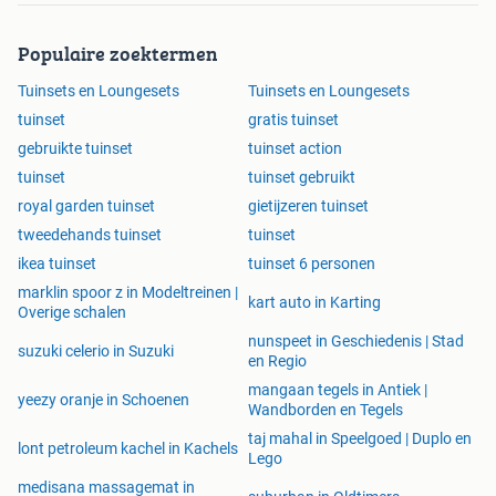
Populaire zoektermen
Tuinsets en Loungesets
Tuinsets en Loungesets
tuinset
gratis tuinset
gebruikte tuinset
tuinset action
tuinset
tuinset gebruikt
royal garden tuinset
gietijzeren tuinset
tweedehands tuinset
tuinset
ikea tuinset
tuinset 6 personen
marklin spoor z in Modeltreinen |
kart auto in Karting
Overige schalen
nunspeet in Geschiedenis | Stad
suzuki celerio in Suzuki
en Regio
mangaan tegels in Antiek |
yeezy oranje in Schoenen
Wandborden en Tegels
taj mahal in Speelgoed | Duplo en
lont petroleum kachel in Kachels
Lego
medisana massagemat in