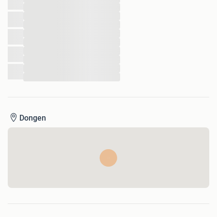
...
...
...
...
...
...
...
...
...
Dongen