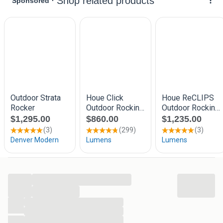
Afhaalprijs 529 euro per st
(Normaal 699)
Op=Op
Tel 06-57555359
Zaterdags op te halen
Cash&carry zaterdag
Lorentzstraat 59,67,75 Bleiswijk
Van 10/15u
...
...
...
...
...