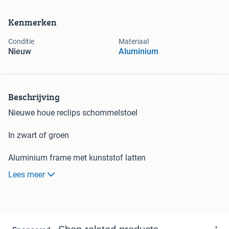
Kenmerken
Conditie
Materiaal
Nieuw
Aluminium
Beschrijving
Nieuwe houe reclips schommelstoel
In zwart of groen
Aluminium frame met kunststof latten
Lees meer
Aluminium armleuning of bamboe
5x zwart met bamboe armleuning
3x groen met aluminium
armleuning
1x groen met bamboe armleuning