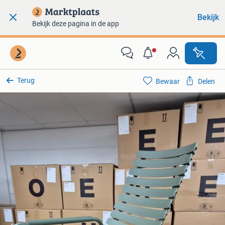
Bekijk
Bekijk deze pagina in de app
Terug
Bewaar
Delen