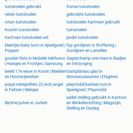
tuinstoelen gebruikt
franse tuinstoelen
rieten tuinstoelen
gebruikte tuinstoelen
rotan tuinstoelen
tuinstoelen hartman gebruikt
houten tuinstoelen
tuinstoelen
hartman tuinstoelen wit
jardin tuinstoelen
kleertjes baby born in Speelgoed |
fop gordijnen in Stoffering |
Poppen
Gordijnen en Lamellen
gouden fiets in Mobiele telefoons
diaperchamp one maxi in Badjes
| Hoesjes en Frontjes | Samsung
en Verzorging
beeld 17e eeuw in Kunst | Beelden
taartplateau glas in
en Houtsnijwerken
Woonaccessoires | Etagères
popal meisjesfiets 22 inch angel
playmobil kasteel roze in
in Fietsen | Meisjes
Speelgoed | Playmobil
pallet stelling gebruikt in Kantoor
lilytime jurken in Jurken
en Winkelinrichting | Magazijn,
Stelling en Opslag