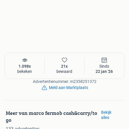
1.098x
21x
Sinds
bekeken
bewaard
22 jan '26
Advertentienummer: m2358251372
Meld aan Marktplaats
Meer van marco fermob cash&carry/to
Bekijk
alles
go
133 advertenties