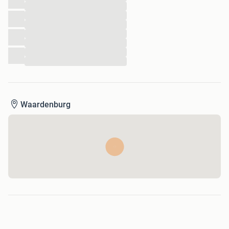
...
...
...
...
...
...
...
Waardenburg