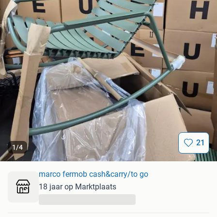
21
1
/
4
marco fermob cash&carry/to go
18 jaar op Marktplaats
...