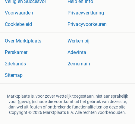
Veilig en Succesvol
Help en Info
Voorwaarden
Privacyverklaring
Cookiebeleid
Privacyvoorkeuren
Over Marktplaats
Werken bij
Perskamer
Adevinta
2dehands
2ememain
Sitemap
Marktplaats is, voor zover wettelijk toegestaan, niet aansprakelijk
voor (gevolg)schade die voortkomt uit het gebruik van deze site,
dan wel uit fouten of ontbrekende functionaliteiten op deze site.
Copyright © 2026 Marktplaats B.V. Alle rechten voorbehouden.
een
onderneming