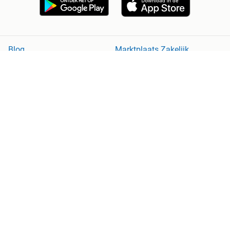
Blog
Marktplaats Zakelijk
Veilig en Succesvol
Help en Info
Voorwaarden
Privacyverklaring
Cookiebeleid
Privacyvoorkeuren
Over Marktplaats
Werken bij
Perskamer
Adevinta
2dehands
2ememain
Sitemap