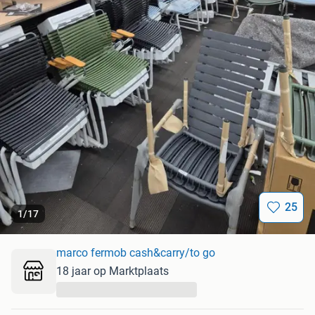
25
1
/
17
marco fermob cash&carry/to go
18 jaar op Marktplaats
...