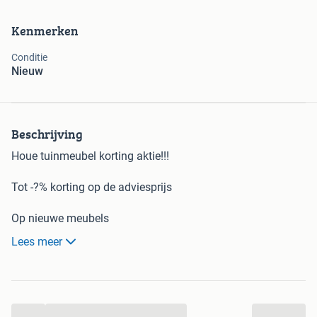
Kenmerken
Conditie
Nieuw
Beschrijving
Houe tuinmeubel korting aktie!!!
Tot -?% korting op de adviesprijs
Op nieuwe meubels
Lees meer
Geldig op meubels uit voorraad!
Zelf meenemen
(bezorgen is mogelijk )
...