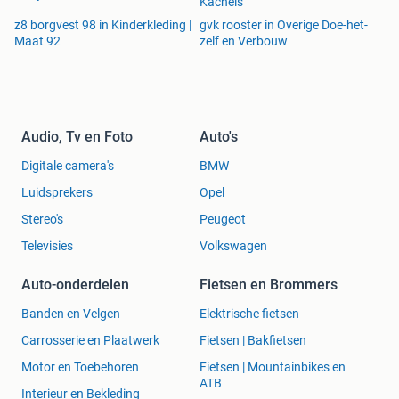
Kachels
z8 borgvest 98 in Kinderkleding |
gvk rooster in Overige Doe-het-
Maat 92
zelf en Verbouw
Audio, Tv en Foto
Auto's
Digitale camera's
BMW
Luidsprekers
Opel
Stereo's
Peugeot
Televisies
Volkswagen
Auto-onderdelen
Fietsen en Brommers
Banden en Velgen
Elektrische fietsen
Carrosserie en Plaatwerk
Fietsen | Bakfietsen
Motor en Toebehoren
Fietsen | Mountainbikes en
ATB
Interieur en Bekleding