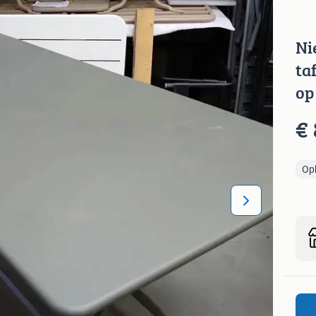
Ni
ta
op
€ 
Op