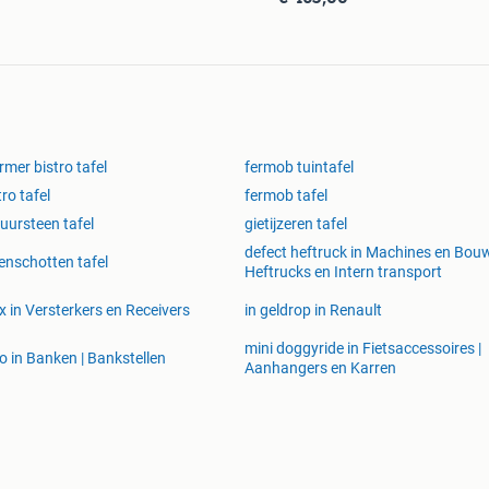
mer bistro tafel
fermob tuintafel
tro tafel
fermob tafel
uursteen tafel
gietijzeren tafel
defect heftruck in Machines en Bouw
enschotten tafel
Heftrucks en Intern transport
x in Versterkers en Receivers
in geldrop in Renault
mini doggyride in Fietsaccessoires |
o in Banken | Bankstellen
Aanhangers en Karren