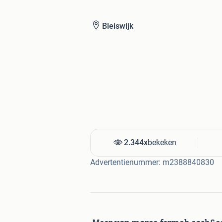
Bleiswijk
2.344x
bekeken
Advertentienummer: m2388840830