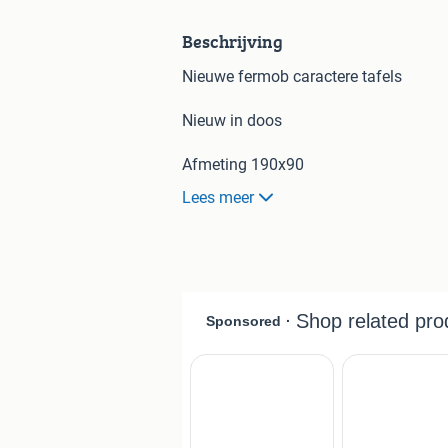
Beschrijving
Nieuwe fermob caractere tafels
Nieuw in doos
Afmeting 190x90
Lees meer
Kleuren
Rozemarijn
Wit
Carbon/anthracite
Prijs 879 euro
Normaal 989 euro
Direct beschikbaar
Afhalen of bezorgen