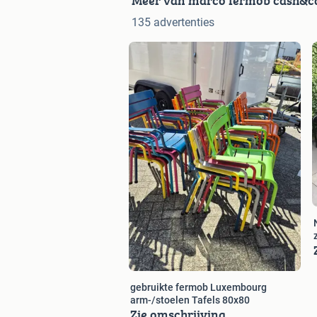
Meer van marco fermob cash&ca
135 advertenties
gebruikte fermob Luxembourg
arm-/stoelen Tafels 80x80
Zie omschrijving