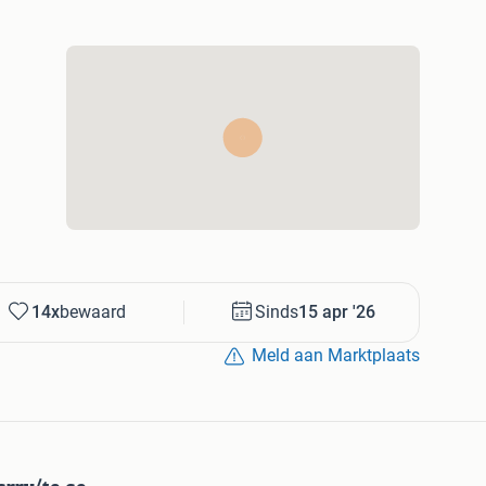
14x
bewaard
Sinds
15 apr '26
Meld aan Marktplaats