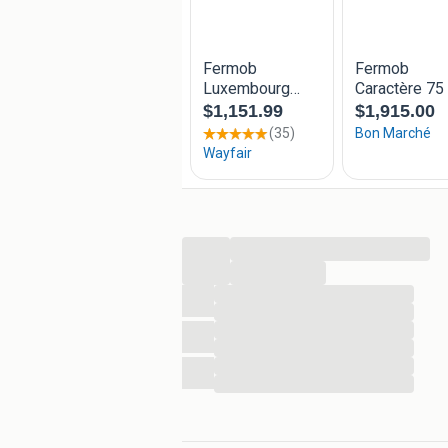
Tel 06-57555359 marco
Fermob en houe tuinmeubels
...
...
...
...
...
...
...
...