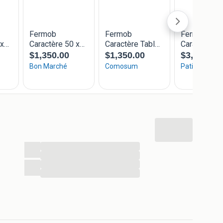
...
...
...
...