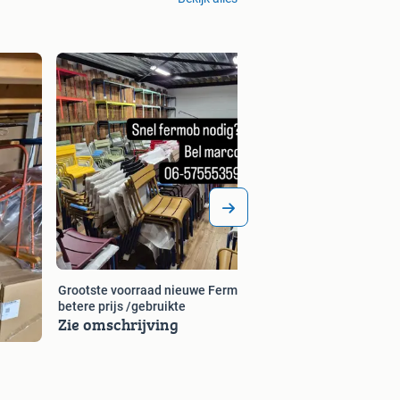
Ruime voorraad ni
Luxembourg direct 
Zie omschrijvi
Grootste voorraad nieuwe Fermob
betere prijs /gebruikte
Zie omschrijving