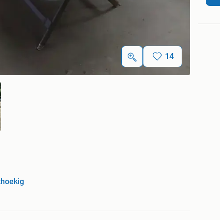
14
thoekig