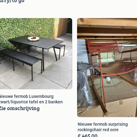
rry/to go
Nieuwe fermob Luxembourg
zwart/liquorice tafel en 2 banken
Zie omschrijving
Nieuwe fermob surprising
rockingchair red ocre
€ 465,00