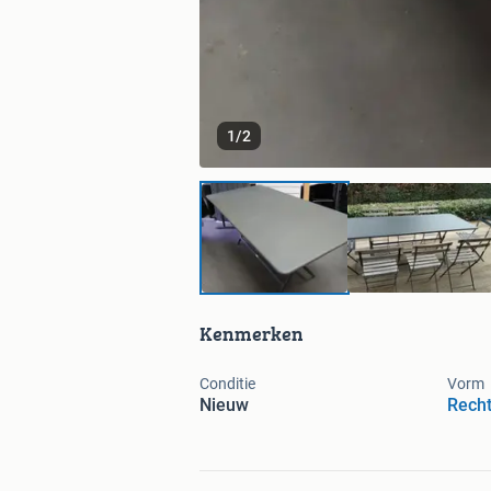
1
/
2
Kenmerken
Conditie
Vorm
Nieuw
Rech