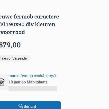
euwe fermob caractere
fel 190x90 div kleuren
 voorraad
879,00
halen of Verzenden
marco fermob cash&carry/to go
18 jaar op Marktplaats
...
Bericht