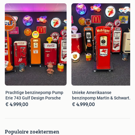
Prachtige benzinepomp Pump
Unieke Amerikaanse
Erie 743 Gulf Design Porsche
benzinpomp Martin & Schwartz
€ 4.999,00
€ 4.999,00
80 Mobilgas
Populaire zoektermen