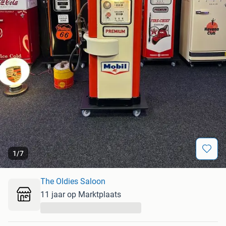
1
/
7
The Oldies Saloon
11 jaar op Marktplaats
...