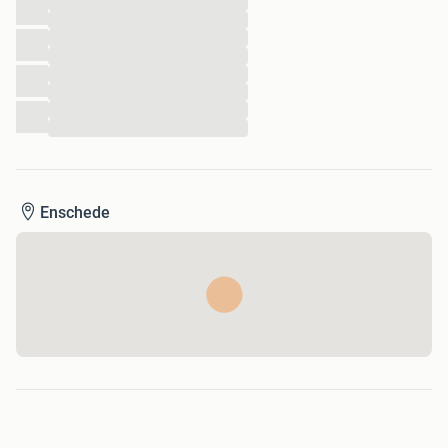
...
...
...
...
...
...
...
...
Enschede