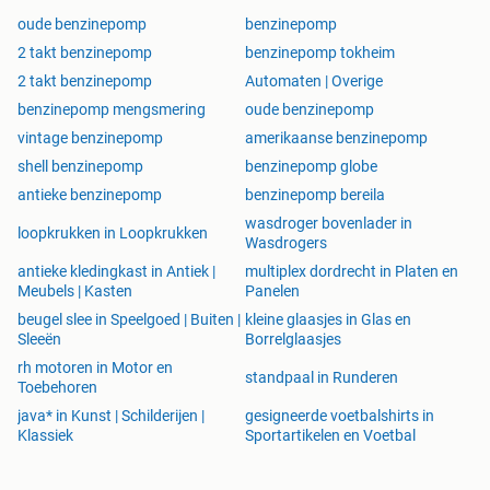
oude benzinepomp
benzinepomp
2 takt benzinepomp
benzinepomp tokheim
2 takt benzinepomp
Automaten | Overige
benzinepomp mengsmering
oude benzinepomp
vintage benzinepomp
amerikaanse benzinepomp
shell benzinepomp
benzinepomp globe
antieke benzinepomp
benzinepomp bereila
wasdroger bovenlader in
loopkrukken in Loopkrukken
Wasdrogers
antieke kledingkast in Antiek |
multiplex dordrecht in Platen en
Meubels | Kasten
Panelen
beugel slee in Speelgoed | Buiten |
kleine glaasjes in Glas en
Sleeën
Borrelglaasjes
rh motoren in Motor en
standpaal in Runderen
Toebehoren
java* in Kunst | Schilderijen |
gesigneerde voetbalshirts in
Klassiek
Sportartikelen en Voetbal