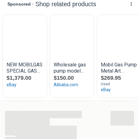
Volg ons ook op Facebook, Instagram & TikTok
The Oldies Saloon
Enschede
...
...
...
...