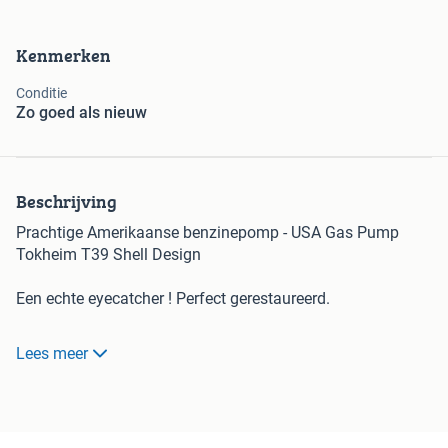
Kenmerken
Conditie
Zo goed als nieuw
Beschrijving
Prachtige Amerikaanse benzinepomp - USA Gas Pump
Tokheim T39 Shell Design
Een echte eyecatcher ! Perfect gerestaureerd.
Prijs : €4999,-
Lees meer
Voor meer info : 0610789249
Volg ons ook op Facebook, Instagram & TikTok