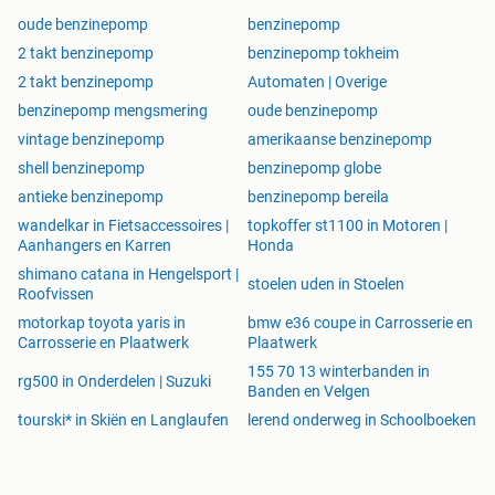
oude benzinepomp
benzinepomp
2 takt benzinepomp
benzinepomp tokheim
2 takt benzinepomp
Automaten | Overige
benzinepomp mengsmering
oude benzinepomp
vintage benzinepomp
amerikaanse benzinepomp
shell benzinepomp
benzinepomp globe
antieke benzinepomp
benzinepomp bereila
wandelkar in Fietsaccessoires |
topkoffer st1100 in Motoren |
Aanhangers en Karren
Honda
shimano catana in Hengelsport |
stoelen uden in Stoelen
Roofvissen
motorkap toyota yaris in
bmw e36 coupe in Carrosserie en
Carrosserie en Plaatwerk
Plaatwerk
155 70 13 winterbanden in
rg500 in Onderdelen | Suzuki
Banden en Velgen
tourski* in Skiën en Langlaufen
lerend onderweg in Schoolboeken