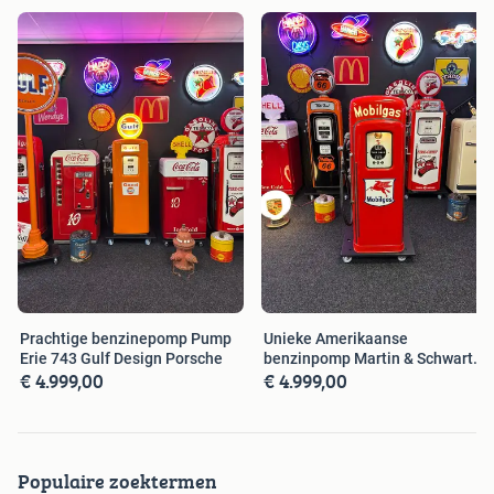
Prachtige benzinepomp Pump
Unieke Amerikaanse
Erie 743 Gulf Design Porsche
benzinpomp Martin & Schwartz
€ 4.999,00
€ 4.999,00
80 Mobilgas
Populaire zoektermen