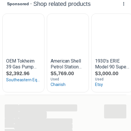
The Oldies Saloon
Enschede
...
...
...
...