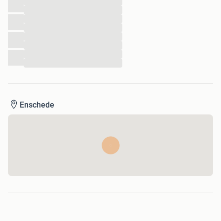
...
...
...
...
...
...
...
...
Enschede