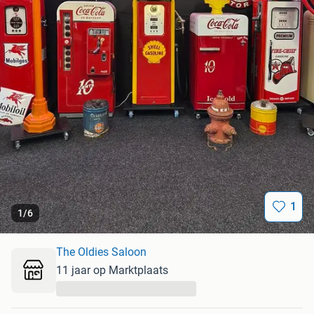
1
1
/
6
The Oldies Saloon
11 jaar op Marktplaats
...