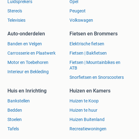
Luidsprekers
Opel
Stereo's
Peugeot
Televisies
Volkswagen
Auto-onderdelen
Fietsen en Brommers
Banden en Velgen
Elektrische fietsen
Carrosserie en Plaatwerk
Fietsen | Bakfietsen
Motor en Toebehoren
Fietsen | Mountainbikes en
ATB
Interieur en Bekleding
Snorfietsen en Snorscooters
Huis en Inrichting
Huizen en Kamers
Bankstellen
Huizen te Koop
Bedden
Huizen te huur
Stoelen
Huizen Buitenland
Tafels
Recreatiewoningen