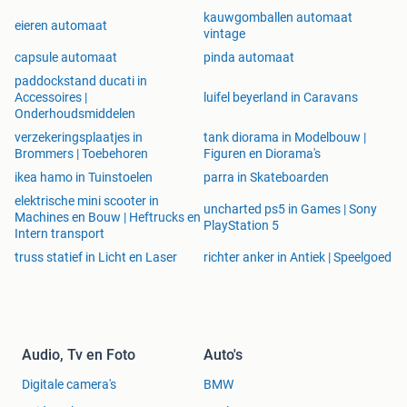
kauwgomballen automaat
eieren automaat
vintage
capsule automaat
pinda automaat
paddockstand ducati in
Accessoires |
luifel beyerland in Caravans
Onderhoudsmiddelen
verzekeringsplaatjes in
tank diorama in Modelbouw |
Brommers | Toebehoren
Figuren en Diorama's
ikea hamo in Tuinstoelen
parra in Skateboarden
elektrische mini scooter in
uncharted ps5 in Games | Sony
Machines en Bouw | Heftrucks en
PlayStation 5
Intern transport
truss statief in Licht en Laser
richter anker in Antiek | Speelgoed
Audio, Tv en Foto
Auto's
Digitale camera's
BMW