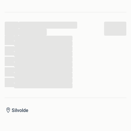
Voor meer automaten en jaren 50 / 60 items; zie mijn
andere advertenties.
...
...
...
...
...
...
...
...
...
...
...
...
Silvolde