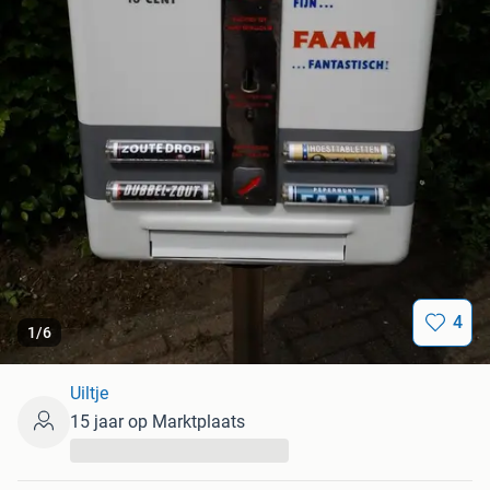
4
1
/
6
Uiltje
15 jaar op Marktplaats
...