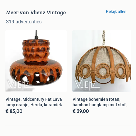
Meer van Vlienz Vintage
Bekijk alles
319 advertenties
Vintage, Midcentury Fat Lava
Vintage bohemien rotan,
lamp oranje, Herda, keramiek
bamboo hanglamp met stof,
€ 85,00
€ 39,00
retro