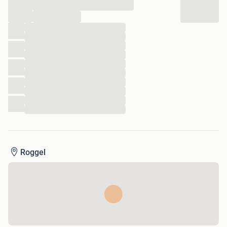
...
...
...
...
...
...
...
...
...
...
...
...
Roggel