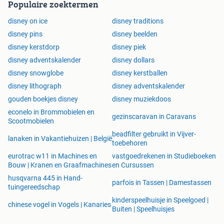
Populaire zoektermen
disney on ice
disney traditions
disney pins
disney beelden
disney kerstdorp
disney piek
disney adventskalender
disney dollars
disney snowglobe
disney kerstballen
disney lithograph
disney adventskalender
gouden boekjes disney
disney muziekdoos
econelo in Brommobielen en
gezinscaravan in Caravans
Scootmobielen
beadfilter gebruikt in Vijver-
lanaken in Vakantiehuizen | België
toebehoren
eurotrac w11 in Machines en
vastgoedrekenen in Studieboeken
Bouw | Kranen en Graafmachines
en Cursussen
husqvarna 445 in Hand-
parfois in Tassen | Damestassen
tuingereedschap
kinderspeelhuisje in Speelgoed |
chinese vogel in Vogels | Kanaries
Buiten | Speelhuisjes