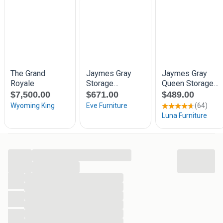
- Vermeld bij de betaling a.u.b. het kaartnummer
- Zoek eenvoudig in de zoekbalk, bijv. 50ct Plaats
- Biedingen verw. daarna lager bod is niet akkoord
- Adv. die op gereserveerd staan zijn niet te koop
- Uw aankoop wordt verzonden met PostNL
- Zie nieuwste advertentie voor de recentste info
Verzendkosten:
1 - 20 Stuks: 4,50
20+ of groot: 8,00
...
...
...
...
...
...
...
...