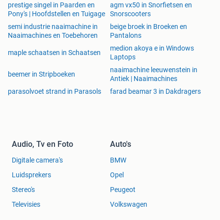
prestige singel in Paarden en
agm vx50 in Snorfietsen en
Pony's | Hoofdstellen en Tuigage
Snorscooters
semi industrie naaimachine in
beige broek in Broeken en
Naaimachines en Toebehoren
Pantalons
medion akoya e in Windows
maple schaatsen in Schaatsen
Laptops
naaimachine leeuwenstein in
beemer in Stripboeken
Antiek | Naaimachines
parasolvoet strand in Parasols
farad beamar 3 in Dakdragers
Audio, Tv en Foto
Auto's
Digitale camera's
BMW
Luidsprekers
Opel
Stereo's
Peugeot
Televisies
Volkswagen