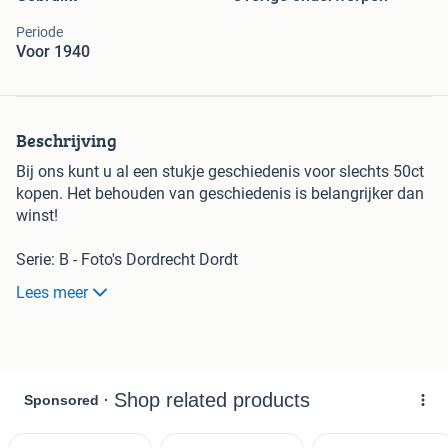
Periode
Voor 1940
Beschrijving
Bij ons kunt u al een stukje geschiedenis voor slechts 50ct
kopen. Het behouden van geschiedenis is belangrijker dan
winst!
Serie: B - Foto's Dordrecht Dordt
Groot formaat, afmetingen staan in titel
Lees meer
(afgerond op hele centimeters)
Spelregels:
- Bij interesse uw bod op de advertentie plaatsen
- Het startbod is altijd 50 cent
- Opbieden in stappen van 25ct of veelvoud
- Marktplaats vult zelf info aan, adv. is leidend