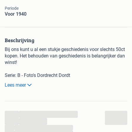
Periode
Voor 1940
Beschrijving
Bij ons kunt u al een stukje geschiedenis voor slechts 50ct
kopen. Het behouden van geschiedenis is belangrijker dan
winst!
Serie: B - Foto's Dordrecht Dordt
Groot formaat, afmetingen staan in titel
Lees meer
(afgerond op hele centimeters)
Spelregels:
- Bij interesse uw bod op de advertentie plaatsen
...
- Het startbod is altijd 50 cent
- Opbieden in stappen van 25ct of veelvoud
...
- Marktplaats vult zelf info aan, adv. is leidend
...