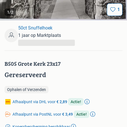
1
1
/
2
50ct Snuffelhoek
1 jaar op Marktplaats
...
B505 Grote Kerk 23x17
Gereserveerd
Ophalen of Verzenden
Afhaalpunt via DHL voor
€ 2,89
Actie!
Afhaalpunt via PostNL voor
€ 3,49
Actie!
Kopersbescherming beschikbaar