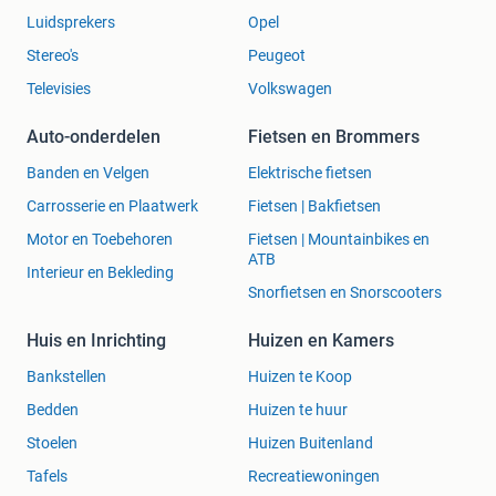
Luidsprekers
Opel
Stereo's
Peugeot
Televisies
Volkswagen
Auto-onderdelen
Fietsen en Brommers
Banden en Velgen
Elektrische fietsen
Carrosserie en Plaatwerk
Fietsen | Bakfietsen
Motor en Toebehoren
Fietsen | Mountainbikes en
ATB
Interieur en Bekleding
Snorfietsen en Snorscooters
Huis en Inrichting
Huizen en Kamers
Bankstellen
Huizen te Koop
Bedden
Huizen te huur
Stoelen
Huizen Buitenland
Tafels
Recreatiewoningen