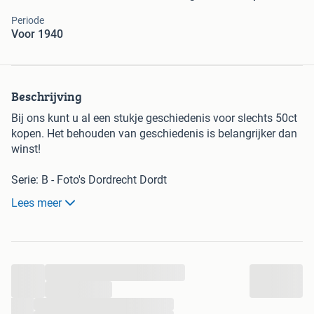
Periode
Voor 1940
Beschrijving
Bij ons kunt u al een stukje geschiedenis voor slechts 50ct
kopen. Het behouden van geschiedenis is belangrijker dan
winst!
Serie: B - Foto's Dordrecht Dordt
Groot formaat, afmetingen staan in titel
Lees meer
(afgerond op hele centimeters)
Spelregels:
- Bij interesse uw bod op de advertentie plaatsen
...
- Het startbod is altijd 50 cent
- Opbieden in stappen van 25ct of veelvoud
...
- Marktplaats vult zelf info aan, adv. is leidend
...