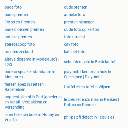
oude foto
oude prenten
oude prenten
antieke foto
Foto's en Prenten
prenten nijmegen
oude bloemen prenten
oude foto op karton
antieke prenten
foto utrecht
stereoscoop foto
cdv foto
prenten zeeland
kabinet foto
altaya diorama in Modelauto's |
schuifdeur vito in Bestelauto's
1:43
bureau speaker standaard in
playmobil kerstman huis in
Monitoren
Speelgoed | Playmobil
fietsen apex in Fietsen |
truffel eiken tafel in Wijnen
Racefietsen
noppenfolie rol in Partijgoederen
le creuset enzo mari in Keuken |
en Retail | Verpakking en
Potten en Pannen
Verzending
leren tekenen boek in Hobby en
philips pfl defect in Televisies
Vrije tijd