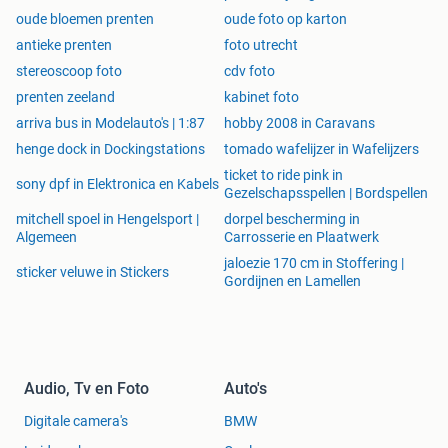
oude bloemen prenten
oude foto op karton
antieke prenten
foto utrecht
stereoscoop foto
cdv foto
prenten zeeland
kabinet foto
arriva bus in Modelauto's | 1:87
hobby 2008 in Caravans
henge dock in Dockingstations
tomado wafelijzer in Wafelijzers
ticket to ride pink in
sony dpf in Elektronica en Kabels
Gezelschapsspellen | Bordspellen
mitchell spoel in Hengelsport |
dorpel bescherming in
Algemeen
Carrosserie en Plaatwerk
jaloezie 170 cm in Stoffering |
sticker veluwe in Stickers
Gordijnen en Lamellen
Audio, Tv en Foto
Auto's
Digitale camera's
BMW