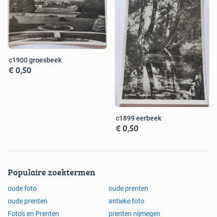
c1900 groesbeek
€ 0,50
c1899 eerbeek
€ 0,50
Populaire zoektermen
oude foto
oude prenten
oude prenten
antieke foto
Foto's en Prenten
prenten nijmegen