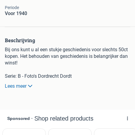
Periode
Voor 1940
Beschrijving
Bij ons kunt u al een stukje geschiedenis voor slechts 50ct
kopen. Het behouden van geschiedenis is belangrijker dan
winst!
Serie: B - Foto's Dordrecht Dordt
Groot formaat, afmetingen staan in titel
Lees meer
(afgerond op hele centimeters)
Spelregels:
- Bij interesse uw bod op de advertentie plaatsen
- Het startbod is altijd 50 cent
- Opbieden in stappen van 25ct of veelvoud
- Marktplaats vult zelf info aan, adv. is leidend