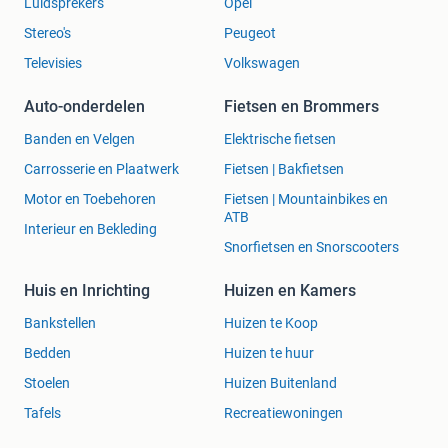
Luidsprekers
Opel
Stereo's
Peugeot
Televisies
Volkswagen
Auto-onderdelen
Fietsen en Brommers
Banden en Velgen
Elektrische fietsen
Carrosserie en Plaatwerk
Fietsen | Bakfietsen
Motor en Toebehoren
Fietsen | Mountainbikes en
ATB
Interieur en Bekleding
Snorfietsen en Snorscooters
Huis en Inrichting
Huizen en Kamers
Bankstellen
Huizen te Koop
Bedden
Huizen te huur
Stoelen
Huizen Buitenland
Tafels
Recreatiewoningen