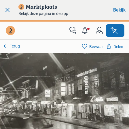
Bekijk
Bekijk deze pagina in de app
Terug
Bewaar
Delen