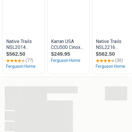
- Vermeld bij de betaling a.u.b. het kaartnummer
- Zoek eenvoudig in de zoekbalk, bijv. 50ct Plaats
- Biedingen verw. daarna lager bod is niet akkoord
- Adv. die op gereserveerd staan zijn niet te koop
- Uw aankoop wordt verzonden met PostNL
- Zie nieuwste advertentie voor de recentste info
Verzendkosten:
1 - 20 Stuks: 4,50
20+ of groot: 8,00
...
...
...
...
...
...
...
...