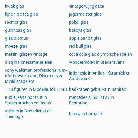
kwak glas
vintage wijnglazen
lipton ice tea glas
jagermeister glas
roemer glas
pokal glas
guinness glas
baileys glas
glas blomus
apple bandit glas
moezel glas
red bull glas
martini glazen vintage
coca cola glas olympische spelen
disq in Fitnessmaterialen
wondermolen in Stacaravans
sony walkman professional wm-
indonesie in Antiek | Keramiek en
d6c in Walkmans, Discmans en
Aardewerk
Minidiscspelers
1:43 figuren in Modelauto's | 1:43
badkranen gebruikt in Sanitair
nudie jeans bootcut in
mercedes sl 500 r129 in
Spijkerbroeken en Jeans
Besturing
aalders in Godsdienst en
blauw in Campers
Theologie