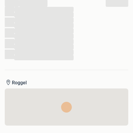
...
...
...
...
...
...
...
...
...
...
...
Roggel