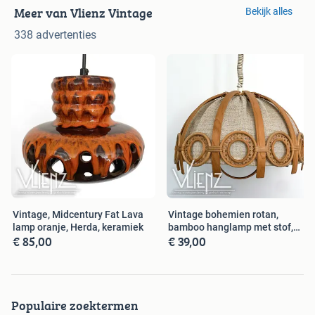
Meer van Vlienz Vintage
Bekijk alles
338 advertenties
Vintage, Midcentury Fat Lava
Vintage bohemien rotan,
lamp oranje, Herda, keramiek
bamboo hanglamp met stof,
€ 85,00
€ 39,00
retro
Populaire zoektermen