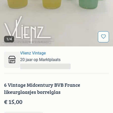
1
/
4
Vlienz Vintage
20 jaar op Marktplaats
...
6 Vintage Midcentury BVB France
likeurglaasjes borrelglas
€ 15,00