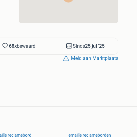
68x
bewaard
Sinds
25 jul '25
Meld aan Marktplaats
ille reclamebord
emaille reclameborden