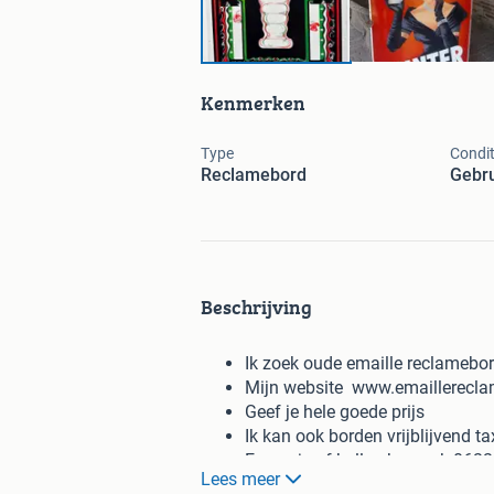
Kenmerken
Type
Condit
Reclamebord
Gebru
Beschrijving
Ik zoek oude emaille reclamebor
Mijn website www.emaillerecl
Geef je hele goede prijs
Ik kan ook borden vrijblijvend t
Een apje of bellen kan ook 06
Lees meer