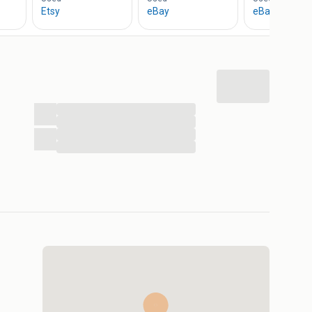
...
...
...
...