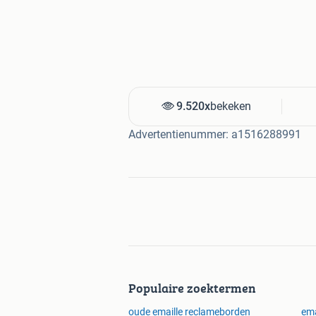
9.520x
bekeken
Advertentienummer: a1516288991
Populaire zoektermen
oude emaille reclameborden
ema