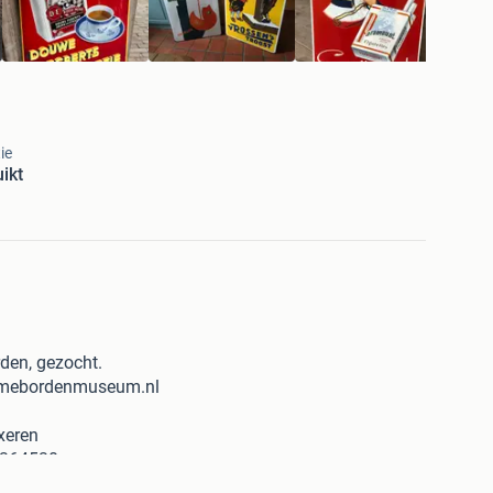
ie
ikt
den, gezocht.
amebordenmuseum.nl
axeren
22364530