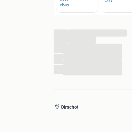
...
...
...
...
...
...
...
...
Oirschot