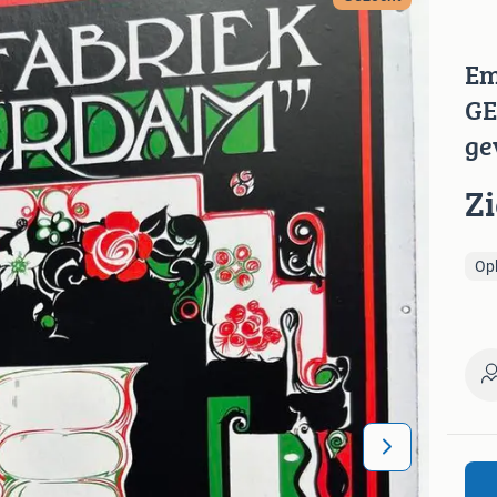
Em
GE
ge
Z
Op