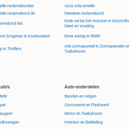
ille reclameborden
coca cola emaille
ille reclamebord de
heineken reclamebord
boek versla het monster in Gezondhe
lamebord led
Dieet en Voeding
mon brugman in Kookboeken
bmw wezep in BMW
nds zonnepaneel in Zonnepanelen e
p in Thrillers
Toebehoren
uto's
Auto-onderdelen
BMW
Banden en Velgen
pel
Carrosserie en Plaatwerk
eugeot
Motor en Toebehoren
olkswagen
Interieur en Bekleding