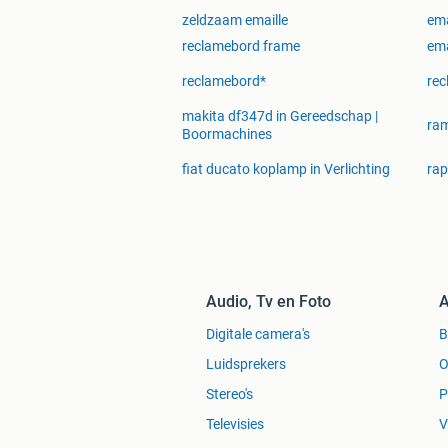
zeldzaam emaille
ema
reclamebord frame
ema
reclamebord*
rec
makita df347d in Gereedschap |
ra
Boormachines
fiat ducato koplamp in Verlichting
rap
Audio, Tv en Foto
A
Digitale camera's
Luidsprekers
O
Stereo's
P
Televisies
V