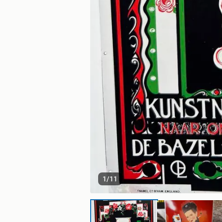
1
/
11