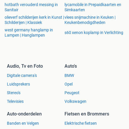
hotbath verouderd messing in
lycamobile in Prepaidkaarten en
Sanitair
Simkaarten
olieverf schilderijen kerk in Kunst |
vlees snijmachine in Keuken |
Schilderijen | Klassiek
Keukenbenodigdheden
west germany hanglamp in
s60 xenon koplamp in Verlichting
Lampen | Hanglampen
Audio, Tv en Foto
Auto's
Digitale camera's
BMW
Luidsprekers
Opel
Stereo's
Peugeot
Televisies
Volkswagen
Auto-onderdelen
Fietsen en Brommers
Banden en Velgen
Elektrische fietsen