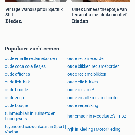
Vintage Wandkapstok Sputnik
Uniek Chinees theepotje van
Stijl
terracotta met drakenmotief
Bieden
Bieden
Populaire zoektermen
oude emaille reclameborden
oude reclameborden
oude coca cola flesjes
oude blikken reclameborden
oude affiches
oude reclame blikken
oude lichtbak
oude olie blikken
oude bougie
oude reclame*
oude zeep
oude emaille reclameborden
oude bougie
oude verpakking
tuinmeubilair in Tuinsets en
hanomag r in Modelauto's | 1:32
Loungesets
feyenoord seizoenkaart in Sport |
mjk in Kleding | Motorkleding
Voetbal