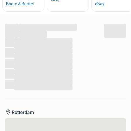
...
...
...
...
...
...
...
...
...
...
...
...
Rotterdam