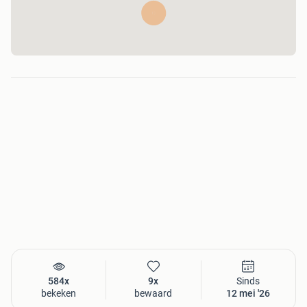
584x
9x
Sinds
bekeken
bewaard
12 mei '26