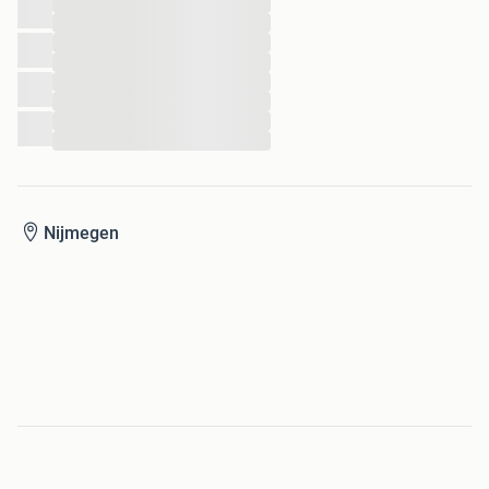
...
...
...
...
...
...
...
...
Nijmegen