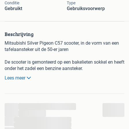
Conditie
Type
Gebruikt
Gebruiksvoorwerp
Beschrijving
Mitsubishi Silver Pigeon C57 scooter, in de vorm van een
tafelaansteker uit de 50-er jaren
De scooter is gemonteerd op een bakelieten sokkel en heeft
onder het zadel een benzine aansteker.
Lengte van het bakelieten voetstuk is 17 Cm
Lees meer
Achterop de Silver Pigeon Scooter zit een kentekenplaat
met het jaartal 1956.
Uitgegeven door importeur Willy van Gent
...
...
...
...