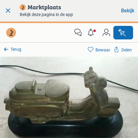
Bekijk
Bekijk deze pagina in de app
Terug
Bewaar
Delen