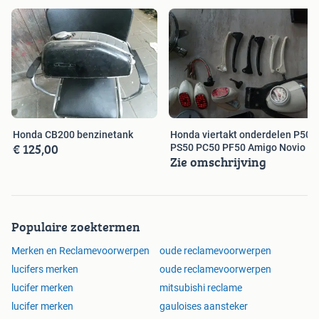
Honda CB200 benzinetank
Honda viertakt onderdelen P50
€ 125,00
PS50 PC50 PF50 Amigo Novio
Zie omschrijving
Populaire zoektermen
Merken en Reclamevoorwerpen
oude reclamevoorwerpen
lucifers merken
oude reclamevoorwerpen
lucifer merken
mitsubishi reclame
lucifer merken
gauloises aansteker