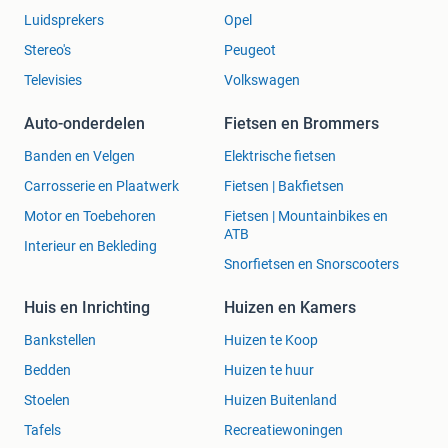
Luidsprekers
Opel
Stereo's
Peugeot
Televisies
Volkswagen
Auto-onderdelen
Fietsen en Brommers
Banden en Velgen
Elektrische fietsen
Carrosserie en Plaatwerk
Fietsen | Bakfietsen
Motor en Toebehoren
Fietsen | Mountainbikes en
ATB
Interieur en Bekleding
Snorfietsen en Snorscooters
Huis en Inrichting
Huizen en Kamers
Bankstellen
Huizen te Koop
Bedden
Huizen te huur
Stoelen
Huizen Buitenland
Tafels
Recreatiewoningen