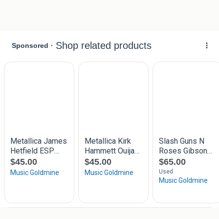
kunnen daarom iets van elkaar verschillen.
Deze mini gitaren zijn niet om mee te spelen (geen
speelgoed) maar zeer geschikt als decoratie
LET OP Gratis verzenden vanaf 50 euro binnen NL
Verzenden mogelijk voor 4,50 euro brievenbuspakket
POSTNL of 6,50 als standaard Pakket Postnl binnen NL
Kijk ook eens bij al mijn advertenties voor meer dan 1500
soorten metalen /emaille en houten reklame borden of
vraag naar de link van onze website (TIP onze naam met
een .nl erachter!)
P.S. Wij hebben ook een winkel in Emmen (DR) met nog
veel meer vintage metalen posters,houten en echte
emaille brocante reclameschilden tekstborden
/reclameplaat maar ook neon led verlichting en beelden
van klein tot levensgroot! ook zeer geschikt voor mencave
horeca hotel restaurant foodtruck amerikaanse diner