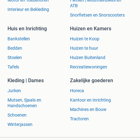
Motor en Toebehoren
Fietsen | Mountainbikes en
ATB
Interieur en Bekleding
Snorfietsen en Snorscooters
Huis en Inrichting
Huizen en Kamers
Bankstellen
Huizen te Koop
Bedden
Huizen te huur
Stoelen
Huizen Buitenland
Tafels
Recreatiewoningen
Kleding | Dames
Zakelijke goederen
Jurken
Horeca
Mutsen, Sjaals en
Kantoor en Inrichting
Handschoenen
Machines en Bouw
Schoenen
Tractoren
Winterjassen