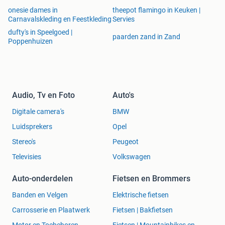
onesie dames in
theepot flamingo in Keuken |
Carnavalskleding en Feestkleding
Servies
dufty's in Speelgoed |
paarden zand in Zand
Poppenhuizen
Audio, Tv en Foto
Auto's
Digitale camera's
BMW
Luidsprekers
Opel
Stereo's
Peugeot
Televisies
Volkswagen
Auto-onderdelen
Fietsen en Brommers
Banden en Velgen
Elektrische fietsen
Carrosserie en Plaatwerk
Fietsen | Bakfietsen