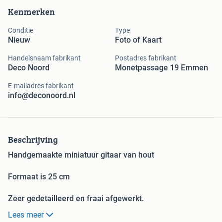
Kenmerken
Conditie
Type
Nieuw
Foto of Kaart
Handelsnaam fabrikant
Postadres fabrikant
Deco Noord
Monetpassage 19 Emmen
E-mailadres fabrikant
info@deconoord.nl
Beschrijving
Handgemaakte miniatuur gitaar van hout
Formaat is 25 cm
Zeer gedetailleerd en fraai afgewerkt.
Deze worden geleverd inclusief gratis standaard
Lees meer
Al onze miniatuur gitaren zijn met de hand gemaakt en