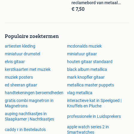
reclamebord van metaal
€ 7,50
wandbord
Populaire zoektermen
artiesten kleding
mcdonalds muziek
miniatuur drumstel
miniatuur gitaar
elvis gitaar
houten gitaar standaard
kerstkaarten met muziek
black album metallica
muziek posters
mark knopfler gitaar
ed sheeran gitaar
metallica master puppets
handtekeningen beroemdheden
vlag metallica
gratis combi magnetron in
interactieve kat in Speelgoed |
Magnetrons
Knuffels en Pluche
auping nachtkastjes in
professionele in Luidsprekers
Slaapkamer | Nachtkastjes
apple watch series 2 in
caddy r in Bestelauto's
Smartwatches