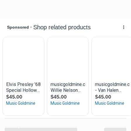
kunnen daarom iets van elkaar verschillen.
Deze mini gitaren zijn niet om mee te spelen (geen
speelgoed) maar zeer geschikt als decoratie
LET OP Gratis verzenden vanaf 50 euro binnen NL
Verzenden mogelijk voor 4,50 euro brievenbuspakket
POSTNL of 6,50 als standaard Pakket Postnl binnen NL
Kijk ook eens bij al mijn advertenties voor meer dan 1500
soorten metalen /emaille en houten reklame borden of
vraag naar de link van onze website (TIP onze naam met
een .nl erachter!)
P.S. Wij hebben ook een winkel in Emmen (DR) met nog
veel meer vintage metalen posters,houten en echte
emaille brocante reclameschilden tekstborden
/reclameplaat maar ook neon led verlichting en beelden
van klein tot levensgroot! ook zeer geschikt voor mencave
horeca hotel restaurant foodtruck amerikaanse diner
...