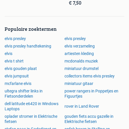
€ 7,50
wandbord
Populaire zoektermen
elvis presley
elvis presley
elvis presley handtekening
elvis verzameling
elvis
artiesten kleding
elvis t shirt
mcdonalds muziek
elvis gouden plaat
miniatuur drumstel
elvis jumpsuit
collectors items elvis presley
mcfarlane elvis
miniatuur gitaar
ultegra shifter links in
power rangers in Poppetjes en
Fietsonderdelen
Figuurtjes
dell latitude e6420 in Windows
rover in Land Rover
Laptops
oplader stromer in Elektrische
gouden fiets accu gazelle in
fietsen
Elektrische fietsen