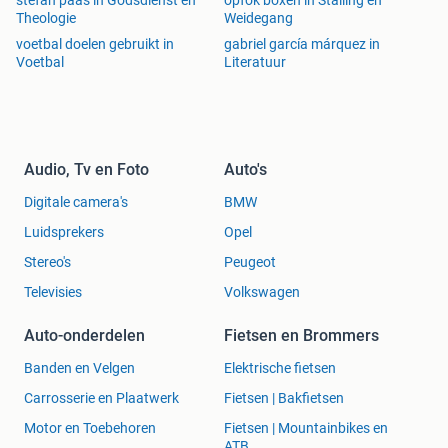
stefan paas in Godsdienst en
opfok boxen in Stalling en
Theologie
Weidegang
voetbal doelen gebruikt in
gabriel garcía márquez in
Voetbal
Literatuur
Audio, Tv en Foto
Auto's
Digitale camera's
BMW
Luidsprekers
Opel
Stereo's
Peugeot
Televisies
Volkswagen
Auto-onderdelen
Fietsen en Brommers
Banden en Velgen
Elektrische fietsen
Carrosserie en Plaatwerk
Fietsen | Bakfietsen
Motor en Toebehoren
Fietsen | Mountainbikes en
ATB