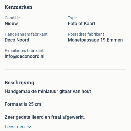
Kenmerken
Conditie
Type
Nieuw
Foto of Kaart
Handelsnaam fabrikant
Postadres fabrikant
Deco Noord
Monetpassage 19 Emmen
E-mailadres fabrikant
info@deconoord.nl
Beschrijving
Handgemaakte miniatuur gitaar van hout
Formaat is 25 cm
Zeer gedetailleerd en fraai afgewerkt.
Deze worden geleverd inclusief gratis standaard
Lees meer
Al onze miniatuur gitaren zijn met de hand gemaakt en