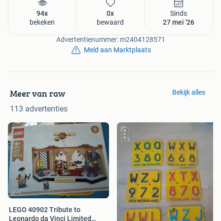
94x
0x
Sinds
bekeken
bewaard
27 mei '26
Advertentienummer: m2404128571
Meld aan Marktplaats
Meer van raw
Bekijk alles
113 advertenties
LEGO 40902 Tribute to
Leonardo da Vinci Limited