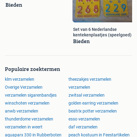
Bieden
Edition
Set van 6 Nederlandse
kentekenplaatjes (speelgoed)
Bieden
Populaire zoektermen
klm verzamelen
theezakjes verzamelen
Overige Verzamelen
verzamelen
verzamelen sigarenbandjes
zwitsal verzamelen
winschoten verzamelen
golden earring verzamelen
anwb verzamelen
beatrix potter verzamelen
thunderdome verzamelen
esso verzamelen
verzamelen in weert
daf verzamelen
aquaparx 330 in Rubberboten
peach kostuum in Feestartikelen