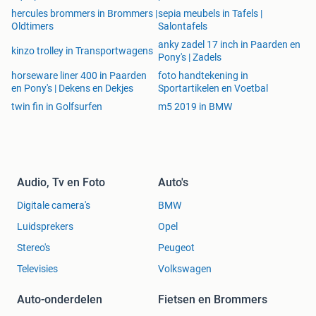
hercules brommers in Brommers |
sepia meubels in Tafels |
Oldtimers
Salontafels
anky zadel 17 inch in Paarden en
kinzo trolley in Transportwagens
Pony's | Zadels
horseware liner 400 in Paarden
foto handtekening in
en Pony's | Dekens en Dekjes
Sportartikelen en Voetbal
twin fin in Golfsurfen
m5 2019 in BMW
Audio, Tv en Foto
Auto's
Digitale camera's
BMW
Luidsprekers
Opel
Stereo's
Peugeot
Televisies
Volkswagen
Auto-onderdelen
Fietsen en Brommers