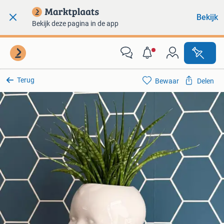
Bekijk
Bekijk deze pagina in de app
Terug
Bewaar
Delen