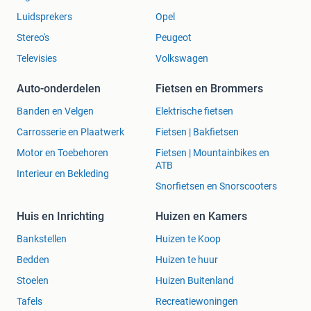
Luidsprekers
Opel
Stereo's
Peugeot
Televisies
Volkswagen
Auto-onderdelen
Fietsen en Brommers
Banden en Velgen
Elektrische fietsen
Carrosserie en Plaatwerk
Fietsen | Bakfietsen
Motor en Toebehoren
Fietsen | Mountainbikes en
ATB
Interieur en Bekleding
Snorfietsen en Snorscooters
Huis en Inrichting
Huizen en Kamers
Bankstellen
Huizen te Koop
Bedden
Huizen te huur
Stoelen
Huizen Buitenland
Tafels
Recreatiewoningen