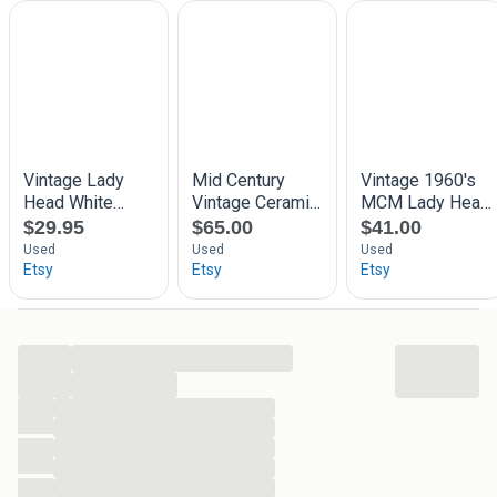
...
...
...
...
...
...
...