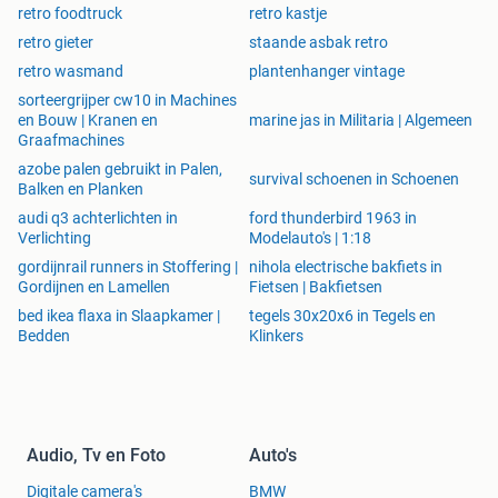
retro foodtruck
retro kastje
retro gieter
staande asbak retro
retro wasmand
plantenhanger vintage
sorteergrijper cw10 in Machines
en Bouw | Kranen en
marine jas in Militaria | Algemeen
Graafmachines
azobe palen gebruikt in Palen,
survival schoenen in Schoenen
Balken en Planken
audi q3 achterlichten in
ford thunderbird 1963 in
Verlichting
Modelauto's | 1:18
gordijnrail runners in Stoffering |
nihola electrische bakfiets in
Gordijnen en Lamellen
Fietsen | Bakfietsen
bed ikea flaxa in Slaapkamer |
tegels 30x20x6 in Tegels en
Bedden
Klinkers
Audio, Tv en Foto
Auto's
Digitale camera's
BMW