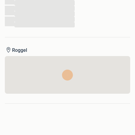
...
...
...
...
...
Roggel