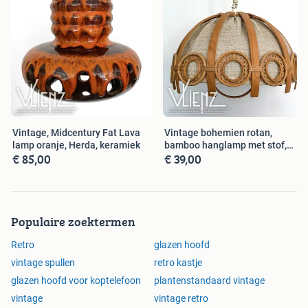
Vintage, Midcentury Fat Lava
Vintage bohemien rotan,
lamp oranje, Herda, keramiek
bamboo hanglamp met stof,
€ 85,00
€ 39,00
retro
Populaire zoektermen
Retro
glazen hoofd
vintage spullen
retro kastje
glazen hoofd voor koptelefoon
plantenstandaard vintage
vintage
vintage retro