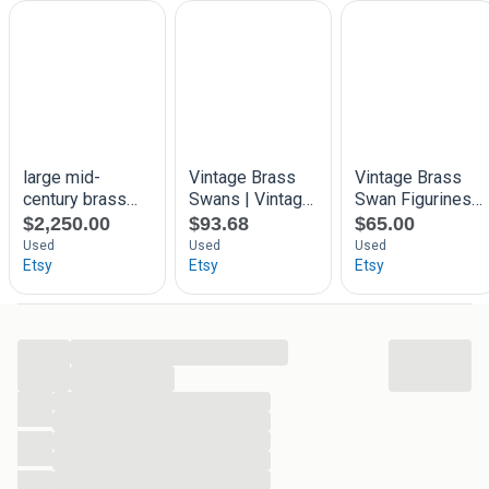
...
...
...
...
...
...
...