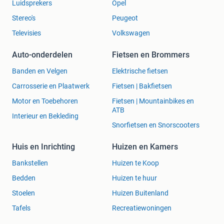
Luidsprekers
Opel
Stereo's
Peugeot
Televisies
Volkswagen
Auto-onderdelen
Fietsen en Brommers
Banden en Velgen
Elektrische fietsen
Carrosserie en Plaatwerk
Fietsen | Bakfietsen
Motor en Toebehoren
Fietsen | Mountainbikes en
ATB
Interieur en Bekleding
Snorfietsen en Snorscooters
Huis en Inrichting
Huizen en Kamers
Bankstellen
Huizen te Koop
Bedden
Huizen te huur
Stoelen
Huizen Buitenland
Tafels
Recreatiewoningen