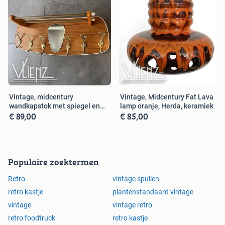
Vintage, midcentury
Vintage, Midcentury Fat Lava
wandkapstok met spiegel en
lamp oranje, Herda, keramiek
€ 89,00
€ 85,00
hoedenrek
Populaire zoektermen
Retro
vintage spullen
retro kastje
plantenstandaard vintage
vintage
vintage retro
retro foodtruck
retro kastje