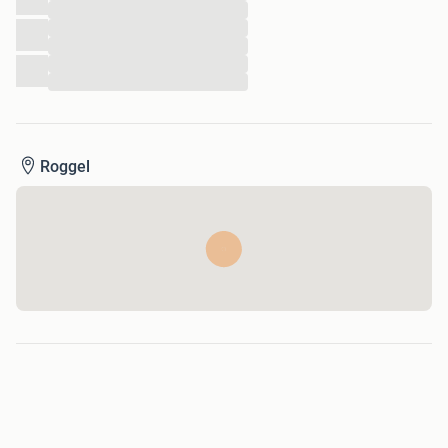
...
...
...
...
...
Roggel