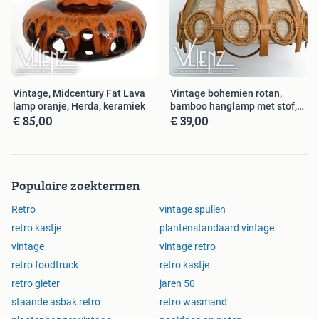
Vintage, Midcentury Fat Lava
Vintage bohemien rotan,
lamp oranje, Herda, keramiek
bamboo hanglamp met stof,
€ 85,00
€ 39,00
retro
Populaire zoektermen
Retro
vintage spullen
retro kastje
plantenstandaard vintage
vintage
vintage retro
retro foodtruck
retro kastje
retro gieter
jaren 50
staande asbak retro
retro wasmand