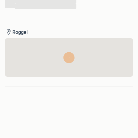
...
...
Roggel