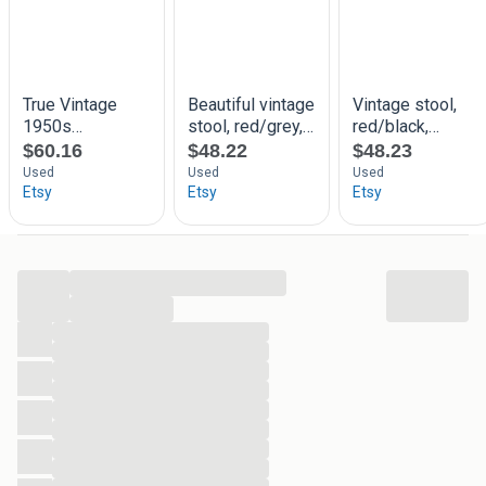
...
...
...
...
...
...
...
...
...
...