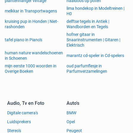
plantenhanger vintage
naaidoos op poten
lima hondekop in Modeltreinen |
melkkar in Transportwagens
H0
kruising pup in Honden | Niet-
delftse tegels in Antiek |
rashonden
Wandborden en Tegels
hofner gitaar in
tafel piano in Piano's
Snaarinstrumenten | Gitaren |
Elektrisch
human nature wandelschoenen
marantz cd-speler in Cd-spelers
in Schoenen
mijn eerste 1000 woorden in
oud parfumflesje in
Overige Boeken
Parfumverzamelingen
Audio, Tv en Foto
Auto's
Digitale camera's
BMW
Luidsprekers
Opel
Stereo's
Peugeot