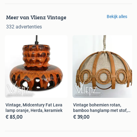
Meer van Vlienz Vintage
Bekijk alles
332 advertenties
Vintage, Midcentury Fat Lava
Vintage bohemien rotan,
lamp oranje, Herda, keramiek
bamboo hanglamp met stof,
€ 85,00
€ 39,00
retro