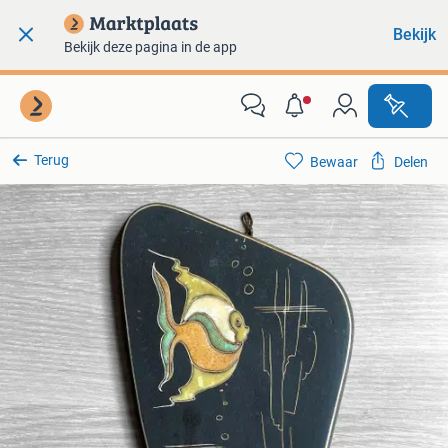
Bekijk
Bekijk deze pagina in de app
Terug
Bewaar
Delen