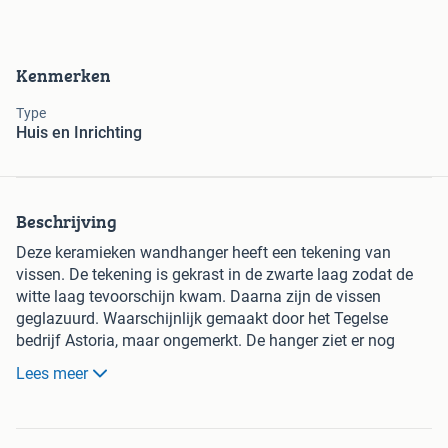
Kenmerken
Type
Huis en Inrichting
Beschrijving
Deze keramieken wandhanger heeft een tekening van
vissen. De tekening is gekrast in de zwarte laag zodat de
witte laag tevoorschijn kwam. Daarna zijn de vissen
geglazuurd. Waarschijnlijk gemaakt door het Tegelse
bedrijf Astoria, maar ongemerkt. De hanger ziet er nog
netjes uit. Er zit iets van vuil op de voorkant, wellicht is dat
Lees meer
nog wat beter te verwijderen. Kom gerust even kijken. De
hanger is 27 cm hoog en 14,5 cm breed.
Te koop voor €29,95.