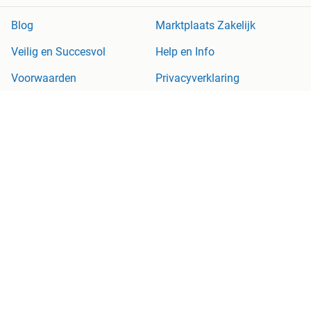
Blog
Marktplaats Zakelijk
Veilig en Succesvol
Help en Info
Voorwaarden
Privacyverklaring
Cookiebeleid
Privacyvoorkeuren
Over Marktplaats
Werken bij
Perskamer
Adevinta
2dehands
2ememain
Sitemap
Marktplaats is, voor zover wettelijk toegestaan, niet aansprakelijk
voor (gevolg)schade die voortkomt uit het gebruik van deze site,
dan wel uit fouten of ontbrekende functionaliteiten op deze site.
Copyright © 2026 Marktplaats B.V. Alle rechten voorbehouden.