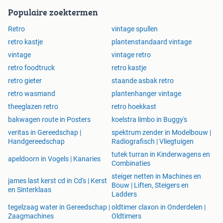
Populaire zoektermen
Retro
vintage spullen
retro kastje
plantenstandaard vintage
vintage
vintage retro
retro foodtruck
retro kastje
retro gieter
staande asbak retro
retro wasmand
plantenhanger vintage
theeglazen retro
retro hoekkast
bakwagen route in Posters
koelstra limbo in Buggy's
veritas in Gereedschap |
spektrum zender in Modelbouw |
Handgereedschap
Radiografisch | Vliegtuigen
tutek turran in Kinderwagens en
apeldoorn in Vogels | Kanaries
Combinaties
steiger netten in Machines en
james last kerst cd in Cd's | Kerst
Bouw | Liften, Steigers en
en Sinterklaas
Ladders
tegelzaag water in Gereedschap |
oldtimer claxon in Onderdelen |
Zaagmachines
Oldtimers