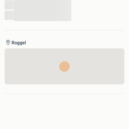
...
...
...
...
Roggel