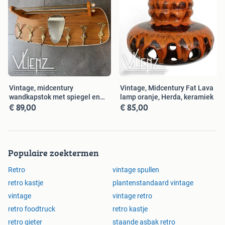
Vintage, midcentury
Vintage, Midcentury Fat Lava
wandkapstok met spiegel en
lamp oranje, Herda, keramiek
€ 89,00
€ 85,00
hoedenrek
Populaire zoektermen
Retro
vintage spullen
retro kastje
plantenstandaard vintage
vintage
vintage retro
retro foodtruck
retro kastje
retro gieter
staande asbak retro