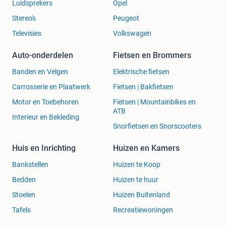
Luidsprekers
Opel
Stereo's
Peugeot
Televisies
Volkswagen
Auto-onderdelen
Fietsen en Brommers
Banden en Velgen
Elektrische fietsen
Carrosserie en Plaatwerk
Fietsen | Bakfietsen
Motor en Toebehoren
Fietsen | Mountainbikes en
ATB
Interieur en Bekleding
Snorfietsen en Snorscooters
Huis en Inrichting
Huizen en Kamers
Bankstellen
Huizen te Koop
Bedden
Huizen te huur
Stoelen
Huizen Buitenland
Tafels
Recreatiewoningen