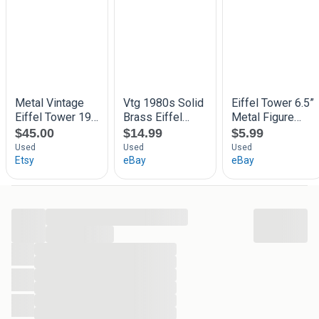
...
...
...
...
...
...
...
...