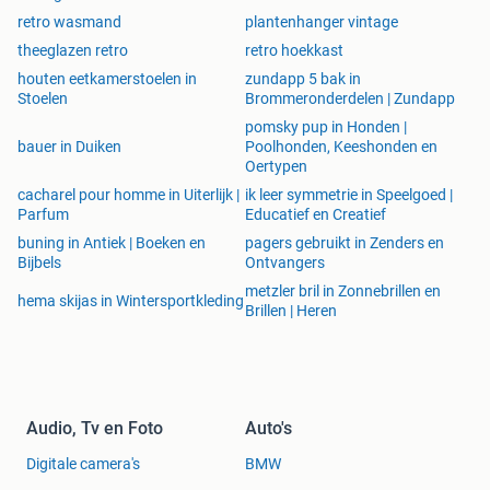
retro wasmand
plantenhanger vintage
theeglazen retro
retro hoekkast
houten eetkamerstoelen in
zundapp 5 bak in
Stoelen
Brommeronderdelen | Zundapp
pomsky pup in Honden |
bauer in Duiken
Poolhonden, Keeshonden en
Oertypen
cacharel pour homme in Uiterlijk |
ik leer symmetrie in Speelgoed |
Parfum
Educatief en Creatief
buning in Antiek | Boeken en
pagers gebruikt in Zenders en
Bijbels
Ontvangers
metzler bril in Zonnebrillen en
hema skijas in Wintersportkleding
Brillen | Heren
Audio, Tv en Foto
Auto's
Digitale camera's
BMW